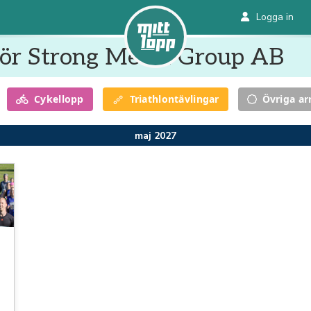
Logga in
ör Strong Media Group AB
Cykel
lopp
Triathlon
tävlingar
Övriga a
maj 2027