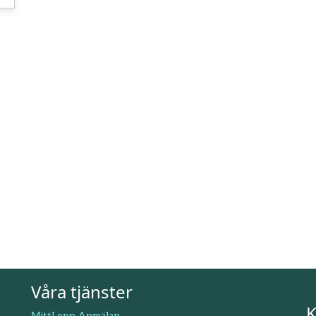
Våra tjänster
K
MittLopp Anmälan