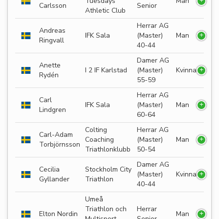
Tuesdays
Man
Carlsson
Senior
Athletic Club
Herrar AG
Andreas
IFK Sala
(Master)
Man
Ringvall
40-44
Damer AG
Anette
I 2 IF Karlstad
(Master)
Kvinna
Rydén
55-59
Herrar AG
Carl
IFK Sala
(Master)
Man
Lindgren
60-64
Colting
Herrar AG
Carl-Adam
Coaching
(Master)
Man
Torbjörnsson
Triathlonklubb
50-54
Damer AG
Cecilia
Stockholm City
(Master)
Kvinna
Gyllander
Triathlon
40-44
Umeå
Triathlon och
Herrar
Elton Nordin
Man
Multisport
Senior