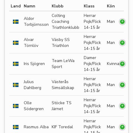
Land
Namn
Klubb
Klass
Kön
Colting
Herrar
Aldor
Coaching
Pojk/Flick
Man
Torbjörnsson
Triathlonklubb
14-15 år
Herrar
Alvar
Väsby SS
Pojk/Flick
Man
Törnlöv
Triathlon
14-15 år
Damer
Team LeWa
Iris Sjögren
Pojk/Flick
Kvinna
Sport
14-15 år
Herrar
Julius
Västerås
Pojk/Flick
Man
Dahlberg
Simsällskap
14-15 år
Herrar
Olle
Stöcke TS
Pojk/Flick
Man
Södergren
Järnet
14-15 år
Herrar
Rasmus Alba
KIF Toredal
Pojk/Flick
Man
14-15 år