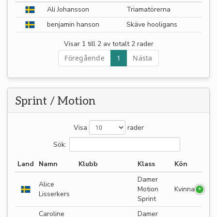
Ali Johansson
Triamatörerna
benjamin hanson
Skäve hooligans
Visar 1 till 2 av totalt 2 rader
Föregående
1
Nästa
Sprint / Motion
Visa
rader
Sök:
Land
Namn
Klubb
Klass
Kön
Damer
Alice
Motion
Kvinna
Lisserkers
Sprint
Caroline
Damer