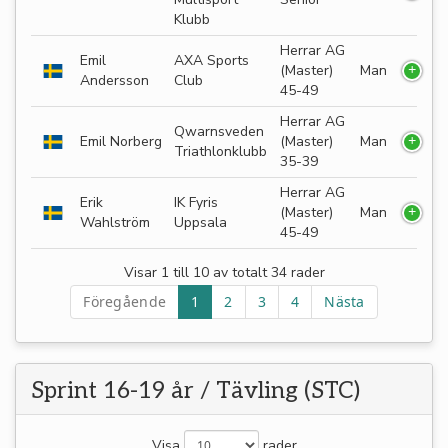
Klubb
Herrar AG
Emil
AXA Sports
(Master)
Man
Andersson
Club
45-49
Herrar AG
Qwarnsveden
Emil Norberg
(Master)
Man
Triathlonklubb
35-39
Herrar AG
Erik
IK Fyris
(Master)
Man
Wahlström
Uppsala
45-49
Visar 1 till 10 av totalt 34 rader
Föregående
1
2
3
4
Nästa
Sprint 16-19 år / Tävling (STC)
Visa
rader