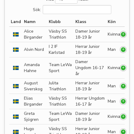
Sök:
Land
Namn
Klubb
Klass
Kön
Alice
Väsby SS
Damer Junior
Kvinna
Birgander
Triathlon
18-19 år
I 2 IF
Herrar Junior
Alvin Nord
Man
Karlstad
18-19 år
Damer
Amanda
Team LeWa
Ungdom 16-17
Kvinna
Hahne
Sport
år
August
Julita
Herrar Junior
Man
Siverskog
Triathlon
18-19 år
Elias
Väsby SS
Herrar Ungdom
Man
Birgander
Triathlon
16-17 år
Greta
Team LeWa
Damer Junior
Kvinna
Sjögren
Sport
18-19 år
Hugo
Väsby SS
Herrar Junior
Man