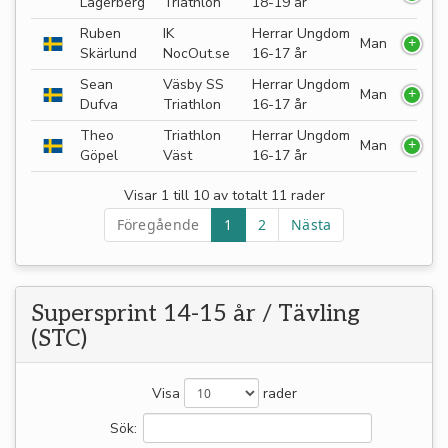
Lagerberg
Triathlon
18-19 år
Ruben
IK
Herrar Ungdom
Man
Skärlund
NocOut.se
16-17 år
Sean
Väsby SS
Herrar Ungdom
Man
Dufva
Triathlon
16-17 år
Theo
Triathlon
Herrar Ungdom
Man
Göpel
Väst
16-17 år
Visar 1 till 10 av totalt 11 rader
Föregående
1
2
Nästa
Supersprint 14-15 år / Tävling
(STC)
Visa
rader
Sök: