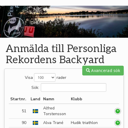
Anmälda till Personliga
Rekordens Backyard
Avancerad sök
Visa
rader
Sök:
Startnr.
Land
Namn
Klubb
Alfred
51
Torstensson
90
Alva Trané
Hudik triathlon