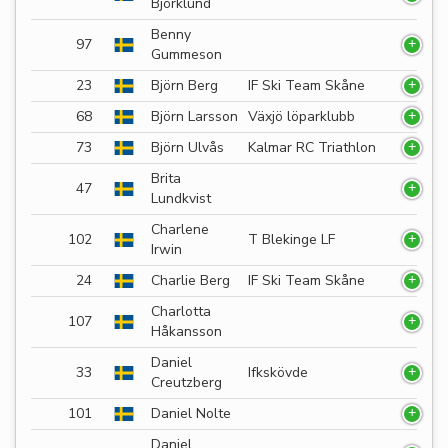
Björklund
Benny
97
Gummeson
23
Björn Berg
IF Ski Team Skåne
68
Björn Larsson
Växjö löparklubb
73
Björn Ulvås
Kalmar RC Triathlon
Brita
47
Lundkvist
Charlene
102
T Blekinge LF
Irwin
24
Charlie Berg
IF Ski Team Skåne
Charlotta
107
Håkansson
Daniel
33
Ifkskövde
Creutzberg
101
Daniel Nolte
Daniel