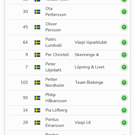
Ola
30
Pettersson
Oliver
45
Persson
Patric
64
Växjö löparklubb
Lundvall
9
Per Christell
Skenninge ik
Peter
7
Löpning & Livet
Liljedahl
Petter
103
Team Blekinge
Nordholm
Philip
93
Håkansson
14
Pia Löfberg
Pontus
29
Växjö LK
Einarsson
Pontus