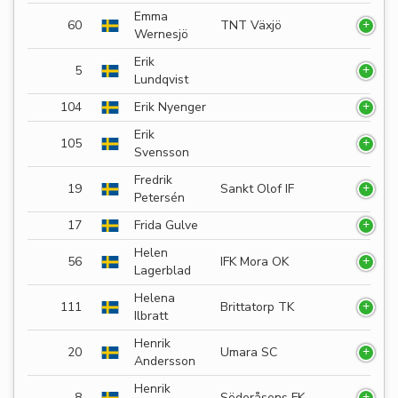
Emma
60
TNT Växjö
Wernesjö
Erik
5
Lundqvist
104
Erik Nyenger
Erik
105
Svensson
Fredrik
19
Sankt Olof IF
Petersén
17
Frida Gulve
Helen
56
IFK Mora OK
Lagerblad
Helena
111
Brittatorp TK
Ilbratt
Henrik
20
Umara SC
Andersson
Henrik
8
Söderåsens FK