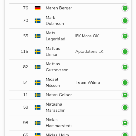
76
Maren Berger
Mark
70
Dobinson
Mats
55
IFK Mora OK
Lagerblad
Mattias
115
Apladalens LK
Ekman
Mattias
82
Gustavsson
Micael
54
Team Wilma
Nilsson
11
Natan Gelber
Natasha
58
Maraschin
Niclas
98
Hammarstedt
65
Niklas Holm