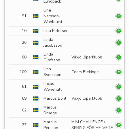
Lundbäck
Lina
91
Ivarsson-
Wahlquist
10
Lina Petersén
Linda
26
Jacobsson
Linda
88
Växjö löparklubb
Olofsson
Linn
109
Team Blekinge
Svensson
Lucas
61
Wenehult
69
Marcus Bohl
Växjö löparklubb
Marcus
62
Drugge
Marcus
MJM CHALLENGE /
27
Persson
SPRING FÖR HELVETE