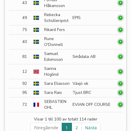
43
Håkansson
Rebecka
49
EPIS
Schüllerqvist
75
Rikard Fors
Rune
40
O'Donnell
Samuel
81
Smådala AB
Edvinsson
Sanna
12
Höglind
92
Sara Eliasson
Växjö ok
95
Sara Rais
Tjust BRC
SEBASTIEN
72
EVIAN OFF COURSE
OHL
Visar 1 till 100 av totalt 114 rader
Föregående
1
2
Nästa