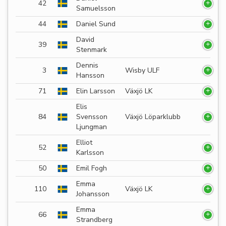
42
Samuelsson
44
Daniel Sund
David
39
Stenmark
Dennis
3
Wisby ULF
Hansson
71
Elin Larsson
Växjö LK
Elis
84
Svensson
Växjö Löparklubb
Ljungman
Elliot
52
Karlsson
50
Emil Fogh
Emma
110
Växjö LK
Johansson
Emma
66
Strandberg