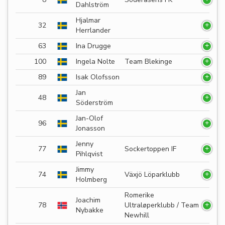
Dahlström
Hjalmar
32
Herrlander
63
Ina Drugge
100
Ingela Nolte
Team Blekinge
89
Isak Olofsson
Jan
48
Söderström
Jan-Olof
96
Jonasson
Jenny
77
Sockertoppen IF
Pihlqvist
Jimmy
74
Växjö Löparklubb
Holmberg
Romerike
Joachim
78
Ultraløperklubb / Team
Nybakke
Newhill