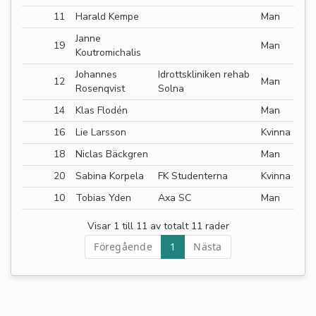
11
Harald Kempe
Man
Janne
19
Man
Koutromichalis
Johannes
Idrottskliniken rehab
12
Man
Rosenqvist
Solna
14
Klas Flodén
Man
16
Lie Larsson
Kvinna
18
Niclas Bäckgren
Man
20
Sabina Korpela
FK Studenterna
Kvinna
10
Tobias Yden
Axa SC
Man
Visar 1 till 11 av totalt 11 rader
Föregående
1
Nästa