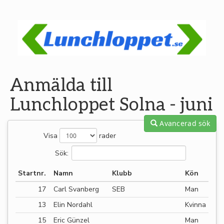
Anmälda till
Lunchloppet Solna - juni
Avancerad sök
Visa
rader
Sök:
Startnr.
Namn
Klubb
Kön
17
Carl Svanberg
SEB
Man
13
Elin Nordahl
Kvinna
15
Eric Günzel
Man