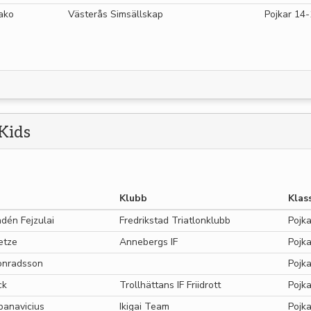
ako
Västerås Simsällskap
Pojkar 14-
Kids
Klubb
Klas
ndén Fejzulai
Fredrikstad Triatlonklubb
Pojka
etze
Annebergs IF
Pojka
onradsson
Pojka
ck
Trollhättans IF Friidrott
Pojka
panavicius
Ikigai Team
Pojka