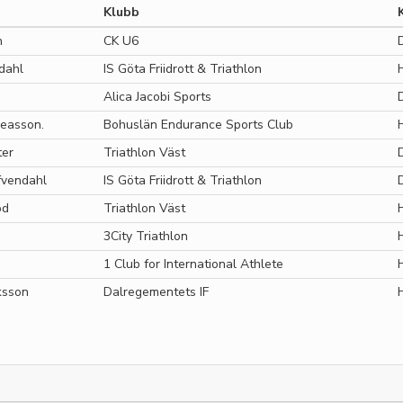
Klubb
n
CK U6
dahl
IS Göta Friidrott & Triathlon
Alica Jacobi Sports
reasson.
Bohuslän Endurance Sports Club
ter
Triathlon Väst
fvendahl
IS Göta Friidrott & Triathlon
od
Triathlon Väst
3City Triathlon
1 Club for International Athlete
ksson
Dalregementets IF