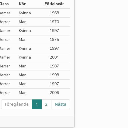
Klass
Kön
Födelseår
Damer
Kvinna
1968
Herrar
Man
1970
Damer
Kvinna
1997
Herrar
Man
1975
Damer
Kvinna
1997
Damer
Kvinna
2004
Herrar
Man
1987
Herrar
Man
1998
Herrar
Man
1997
Herrar
Man
2006
Föregående
1
2
Nästa