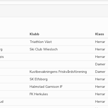
Klubb
Klass
Triathlon Väst
Herrar
rg
Ski Club Wiesloch
Herrar
zis
Herrar
Damer
Kustbevakningens Friskvårdsförening
Damer
SK Elfsborg
Herrar
Halmstad Garnison IF
Herrar
FK Herkules
Herrar
ud
Herrar