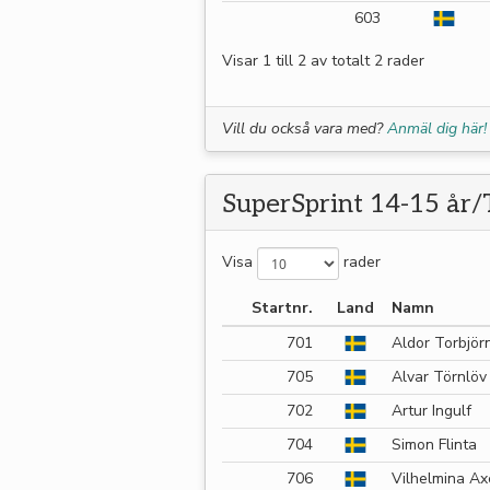
603
Visar 1 till 2 av totalt 2 rader
Vill du också vara med?
Anmäl dig här!
SuperSprint 14-15 år/T
Visa
rader
Startnr.
Land
Namn
701
Aldor Torbjör
705
Alvar Törnlöv
702
Artur Ingulf
704
Simon Flinta
706
Vilhelmina A