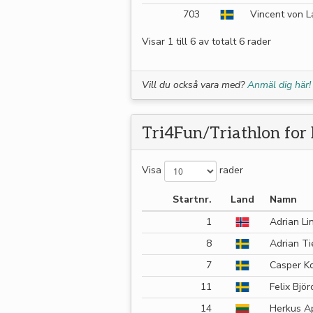
703
Vincent von L
Visar 1 till 6 av totalt 6 rader
Vill du också vara med?
Anmäl dig här!
Tri4Fun/Triathlon for 
Visa
rader
Startnr.
Land
Namn
1
Adrian Li
8
Adrian Ti
7
Casper K
11
Felix Björ
14
Herkus A