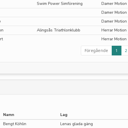
Swim Power Simförening
Damer Motion
Damer Motion
e
Damer Motion
on
Alingsås Triathlonklubb
Herrar Motion
rt
Herrar Motion
Föregående
1
2
Namn
Lag
Bengt Köhlin
Lenas glada gäng