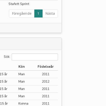
Stafett Sprint
Föregående
1
Nästa
Sök:
Kön
Födelseår
15 år
Man
2011
15 år
Man
2012
15 år
Man
2011
15 år
Man
2011
-15 år
Kvinna
2011