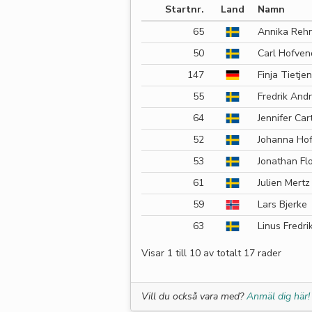
Startnr.
Land
Namn
65
Annika Reh
50
Carl Hofven
147
Finja Tietjen
55
Fredrik And
64
Jennifer Car
52
Johanna Ho
53
Jonathan Fl
61
Julien Mertz
59
Lars Bjerke
63
Linus Fredri
Visar 1 till 10 av totalt 17 rader
Vill du också vara med?
Anmäl dig här!