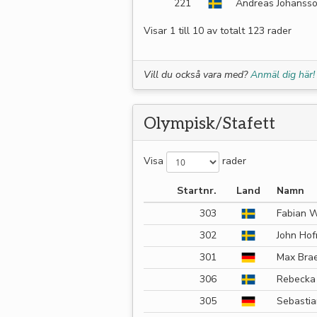
221
Andreas Johanss
Visar 1 till 10 av totalt 123 rader
Vill du också vara med?
Anmäl dig här!
Olympisk/Stafett
Visa
rader
Startnr.
Land
Namn
303
Fabian W
302
John Ho
301
Max Bra
306
Rebecka
305
Sebasti