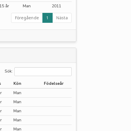
15 år
Man
2011
Föregående
1
Nästa
Sök:
s
Kön
Födelseår
r
Man
r
Man
r
Man
r
Man
r
Man