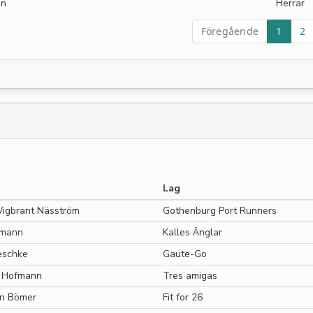
on
Herrar
Föregående
1
2
Lag
igbrant Näsström
Gothenburg Port Runners
fmann
Kalles Änglar
eschke
Gaute-Go
 Hofmann
Tres amigas
an Bömer
Fit for 26