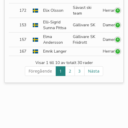
Sävast ski
172
Elix Olsson
Herrar
team
Elli-Sigrid
153
Gällivare SK
Damer
Sunna Pittsa
Elma
Gällivare SK
157
Damer
Andersson
Friidrott
167
Emrik Langer
Herrar
Visar 1 till 10 av totalt 30 rader
Föregående
1
2
3
Nästa