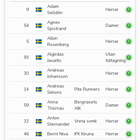
Adam
9
Herrar
Selldén
Agnes
54
Damer
Sjöstrand
Albin
5
Herrar
Rosenberg
Algirdas
Utan
93
Jasaitis
tidtagning
Andreas
30
Herrar
Johansson
Andreas
14
Pite Runners
Herrar
Simons
Anna
Bergnäsets
59
Damer
Thörnäs
AIK
Anton
32
Vreta somk
Herrar
Sternander
46
Bernt Niva
IFK Kiruna
Herrar