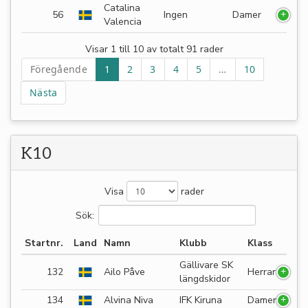
Catalina
56
Ingen
Damer
Valencia
Visar 1 till 10 av totalt 91 rader
Föregående
1
2
3
4
5
…
10
Nästa
K10
Visa
rader
Sök:
Startnr.
Land
Namn
Klubb
Klass
Gällivare SK
132
Ailo Påve
Herrar
längdskidor
134
Alvina Niva
IFK Kiruna
Damer