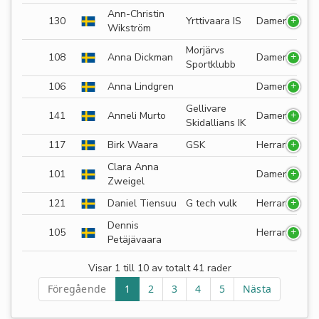
Ann-Christin
130
Yrttivaara IS
Damer
Wikström
Morjärvs
108
Anna Dickman
Damer
Sportklubb
106
Anna Lindgren
Damer
Gellivare
141
Anneli Murto
Damer
Skidallians IK
117
Birk Waara
GSK
Herrar
Clara Anna
101
Damer
Zweigel
121
Daniel Tiensuu
G tech vulk
Herrar
Dennis
105
Herrar
Petäjävaara
Visar 1 till 10 av totalt 41 rader
Föregående
1
2
3
4
5
Nästa