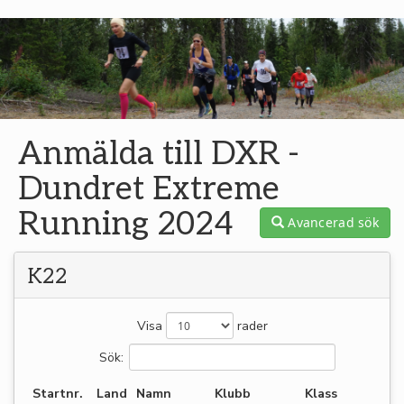
Anmälda till DXR -
Dundret Extreme
Running 2024
Avancerad sök
K22
Visa
rader
Sök:
Startnr.
Land
Namn
Klubb
Klass