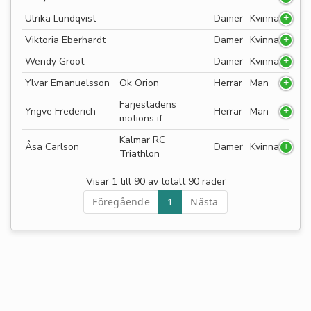
Ulrika Lundqvist
Damer
Kvinna
Viktoria Eberhardt
Damer
Kvinna
Wendy Groot
Damer
Kvinna
Ylvar Emanuelsson
Ok Orion
Herrar
Man
Färjestadens
Yngve Frederich
Herrar
Man
motions if
Kalmar RC
Åsa Carlson
Damer
Kvinna
Triathlon
Visar 1 till 90 av totalt 90 rader
Föregående
1
Nästa