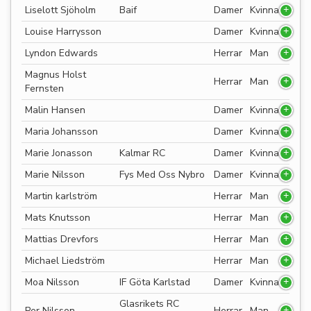
Liselott Sjöholm
Baif
Damer
Kvinna
Louise Harrysson
Damer
Kvinna
Lyndon Edwards
Herrar
Man
Magnus Holst
Herrar
Man
Fernsten
Malin Hansen
Damer
Kvinna
Maria Johansson
Damer
Kvinna
Marie Jonasson
Kalmar RC
Damer
Kvinna
Marie Nilsson
Fys Med Oss Nybro
Damer
Kvinna
Martin karlström
Herrar
Man
Mats Knutsson
Herrar
Man
Mattias Drevfors
Herrar
Man
Michael Liedström
Herrar
Man
Moa Nilsson
IF Göta Karlstad
Damer
Kvinna
Glasrikets RC
Per Nilsson
Herrar
Man