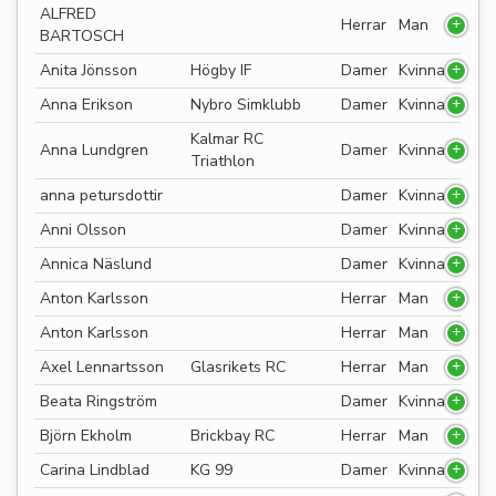
ALFRED
Herrar
Man
BARTOSCH
Anita Jönsson
Högby IF
Damer
Kvinna
Anna Erikson
Nybro Simklubb
Damer
Kvinna
Kalmar RC
Anna Lundgren
Damer
Kvinna
Triathlon
anna petursdottir
Damer
Kvinna
Anni Olsson
Damer
Kvinna
Annica Näslund
Damer
Kvinna
Anton Karlsson
Herrar
Man
Anton Karlsson
Herrar
Man
Axel Lennartsson
Glasrikets RC
Herrar
Man
Beata Ringström
Damer
Kvinna
Björn Ekholm
Brickbay RC
Herrar
Man
Carina Lindblad
KG 99
Damer
Kvinna