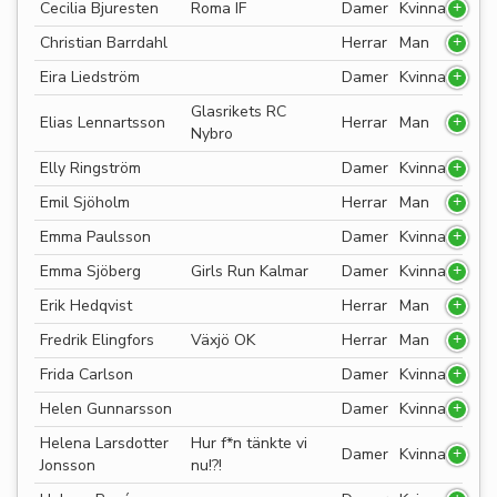
Cecilia Bjuresten
Roma IF
Damer
Kvinna
Christian Barrdahl
Herrar
Man
Eira Liedström
Damer
Kvinna
Glasrikets RC
Elias Lennartsson
Herrar
Man
Nybro
Elly Ringström
Damer
Kvinna
Emil Sjöholm
Herrar
Man
Emma Paulsson
Damer
Kvinna
Emma Sjöberg
Girls Run Kalmar
Damer
Kvinna
Erik Hedqvist
Herrar
Man
Fredrik Elingfors
Växjö OK
Herrar
Man
Frida Carlson
Damer
Kvinna
Helen Gunnarsson
Damer
Kvinna
Helena Larsdotter
Hur f*n tänkte vi
Damer
Kvinna
Jonsson
nu!?!