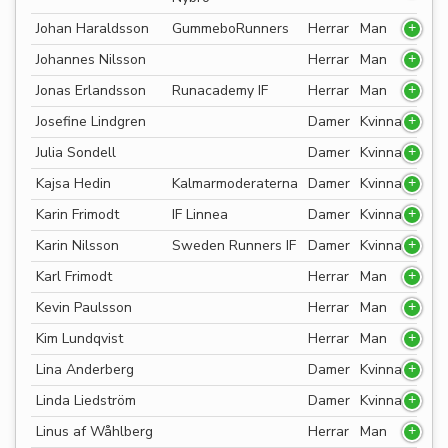
Johan Haraldsson
GummeboRunners
Herrar
Man
Johannes Nilsson
Herrar
Man
Jonas Erlandsson
Runacademy IF
Herrar
Man
Josefine Lindgren
Damer
Kvinna
Julia Sondell
Damer
Kvinna
Kajsa Hedin
Kalmarmoderaterna
Damer
Kvinna
Karin Frimodt
IF Linnea
Damer
Kvinna
Karin Nilsson
Sweden Runners IF
Damer
Kvinna
Karl Frimodt
Herrar
Man
Kevin Paulsson
Herrar
Man
Kim Lundqvist
Herrar
Man
Lina Anderberg
Damer
Kvinna
Linda Liedström
Damer
Kvinna
Linus af Wåhlberg
Herrar
Man