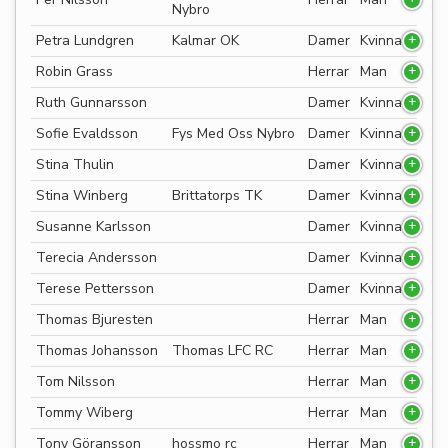
Nybro
Petra Lundgren
Kalmar OK
Damer
Kvinna
Robin Grass
Herrar
Man
Ruth Gunnarsson
Damer
Kvinna
Sofie Evaldsson
Fys Med Oss Nybro
Damer
Kvinna
Stina Thulin
Damer
Kvinna
Stina Winberg
Brittatorps TK
Damer
Kvinna
Susanne Karlsson
Damer
Kvinna
Terecia Andersson
Damer
Kvinna
Terese Pettersson
Damer
Kvinna
Thomas Bjuresten
Herrar
Man
Thomas Johansson
Thomas LFC RC
Herrar
Man
Tom Nilsson
Herrar
Man
Tommy Wiberg
Herrar
Man
Tony Göransson
hossmo rc
Herrar
Man