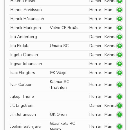
Helena Rosén
Damer
Kvinna
Henric Arvidsson
Herrar
Man
Henrik Håkansson
Herrar
Man
Henrik Markgren
Volvo CE Braås
Herrar
Man
Ida Anderberg
Damer
Kvinna
Ida Ekdala
Umara SC
Damer
Kvinna
Ingela Claeson
Damer
Kvinna
Ingvar Johansson
Herrar
Man
Isac Elingfors
IFK Växjö
Herrar
Man
Kalmar RC
Ivar Carlson
Herrar
Man
Triathlon
Jakop Thune
Herrar
Man
Jill Engström
Damer
Kvinna
Jim Johansson
OK Orion
Herrar
Man
Glasrikets RC
Joakim Salmijärvi
Herrar
Man
Nybro