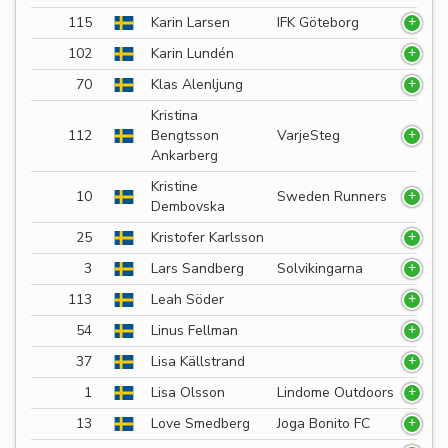
115
Karin Larsen
IFK Göteborg
102
Karin Lundén
70
Klas Alenljung
Kristina
112
Bengtsson
VarjeSteg
Ankarberg
Kristine
10
Sweden Runners
Dembovska
25
Kristofer Karlsson
3
Lars Sandberg
Solvikingarna
113
Leah Söder
54
Linus Fellman
37
Lisa Källstrand
1
Lisa Olsson
Lindome Outdoors
13
Love Smedberg
Joga Bonito FC