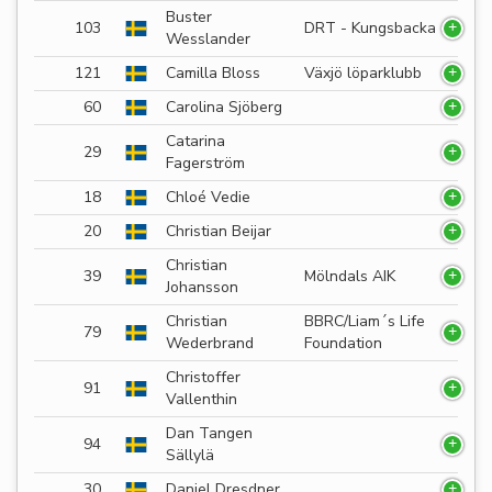
Buster
103
DRT - Kungsbacka
Wesslander
121
Camilla Bloss
Växjö löparklubb
60
Carolina Sjöberg
Catarina
29
Fagerström
18
Chloé Vedie
20
Christian Beijar
Christian
39
Mölndals AIK
Johansson
Christian
BBRC/Liam´s Life
79
Wederbrand
Foundation
Christoffer
91
Vallenthin
Dan Tangen
94
Sällylä
30
Daniel Dresdner