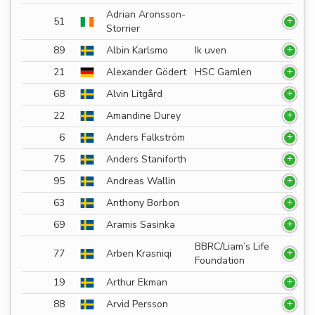
Adrian Aronsson-
51
Storrier
89
Albin Karlsmo
Ik uven
21
Alexander Gödert
HSC Gamlen
68
Alvin Litgård
22
Amandine Durey
6
Anders Falkström
75
Anders Staniforth
95
Andreas Wallin
63
Anthony Borbon
69
Aramis Sasinka
BBRC/Liam’s Life
77
Arben Krasniqi
Foundation
19
Arthur Ekman
88
Arvid Persson