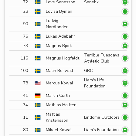
72
Love Sonesson
Sonebk
28
Lovisa Byman
Ludvig
90
Nordlander
76
Lukas Adebahr
73
Magnus Björk
Terrible Tuesdays
116
Magnus Högfeldt
Athletic Club
100
Malin Roswall
GRC
Liam's Life
78
Marcus Kowal
Foundation
41
Martin Curth
34
Mathias Halltén
Mattias
11
Lindome Outdoors
Kristensson
80
Mikael Kowal
Liam’s Foundation