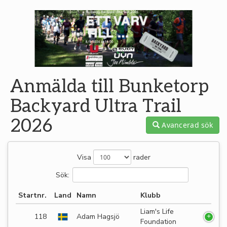
Anmälda till Bunketorp
Backyard Ultra Trail
2026
Avancerad sök
Visa
rader
Sök:
Startnr.
Land
Namn
Klubb
Liam's Life
118
Adam Hagsjö
Foundation