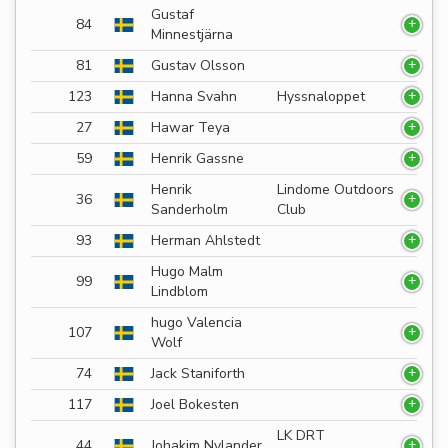
Gustaf
84
Minnestjärna
81
Gustav Olsson
123
Hanna Svahn
Hyssnaloppet
27
Hawar Teya
59
Henrik Gassne
Henrik
Lindome Outdoors
36
Sanderholm
Club
93
Herman Ahlstedt
Hugo Malm
99
Lindblom
hugo Valencia
107
Wolf
74
Jack Staniforth
117
Joel Bokesten
LK DRT
44
Johakim Nylander