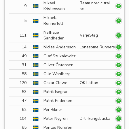
Mikael
Team nordic trail
9
Kristensson
sc
Mikaela
5
Rennerfelt
Nathalie
111
VarjeSteg
Sandheden
14
Niclas Andersson
Lonesome Runners
49
Olaf Szukalowicz
31
Oliver Östensen
58
Olle Wahlberg
120
Oskar Clewe
OK Löftan
53
Patrik Isegran
47
Patrik Pedersen
62
Per Rikner
104
Peter Nygren
Drt -kungsbacka
85
Pontus Norgren