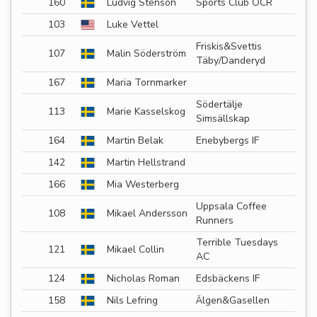
160
Ludvig Stenson
Sports Club OCR
103
Luke Vettel
Friskis&Svettis
107
Malin Söderström
Täby/Danderyd
167
Maria Tornmarker
Södertälje
113
Marie Kasselskog
Simsällskap
164
Martin Belak
Enebybergs IF
142
Martin Hellstrand
166
Mia Westerberg
Uppsala Coffee
108
Mikael Andersson
Runners
Terrible Tuesdays
121
Mikael Collin
AC
124
Nicholas Roman
Edsbäckens IF
158
Nils Lefring
Älgen&Gasellen