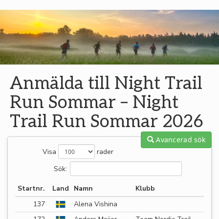
Anmälda till Night Trail
Run Sommar – Night
Trail Run Sommar 2026
Avancerad sök
Visa
rader
Sök:
Startnr.
Land
Namn
Klubb
137
Alena Vishina