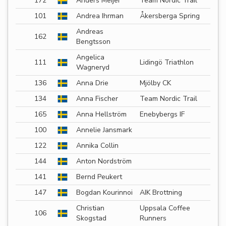
172
Anders Meijer
Team Nordic Trail
101
Andrea Ihrman
Åkersberga Spring
Andreas
162
Bengtsson
Angelica
111
Lidingö Triathlon
Wagneryd
136
Anna Drie
Mjölby CK
134
Anna Fischer
Team Nordic Trail
165
Anna Hellström
Enebybergs IF
100
Annelie Jansmark
122
Annika Collin
144
Anton Nordström
141
Bernd Peukert
147
Bogdan Kourinnoi
AIK Brottning
Christian
Uppsala Coffee
106
Skogstad
Runners