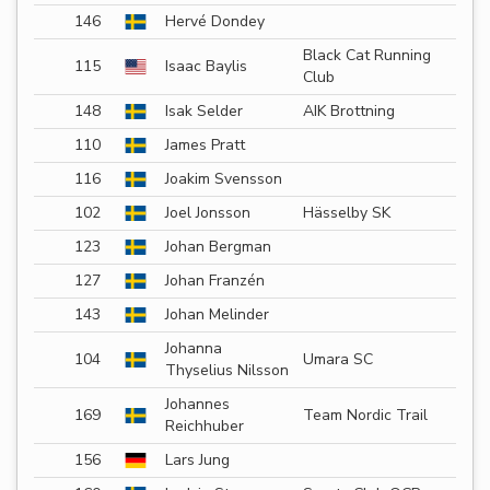
146
Hervé Dondey
Black Cat Running
115
Isaac Baylis
Club
148
Isak Selder
AIK Brottning
110
James Pratt
116
Joakim Svensson
102
Joel Jonsson
Hässelby SK
123
Johan Bergman
127
Johan Franzén
143
Johan Melinder
Johanna
104
Umara SC
Thyselius Nilsson
Johannes
169
Team Nordic Trail
Reichhuber
156
Lars Jung