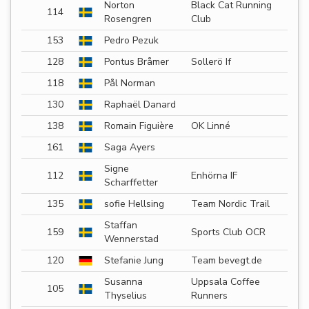
Norton
Black Cat Running
114
Rosengren
Club
153
Pedro Pezuk
128
Pontus Bråmer
Sollerö If
118
Pål Norman
130
Raphaël Danard
138
Romain Figuière
OK Linné
161
Saga Ayers
Signe
112
Enhörna IF
Scharffetter
135
sofie Hellsing
Team Nordic Trail
Staffan
159
Sports Club OCR
Wennerstad
120
Stefanie Jung
Team bevegt.de
Susanna
Uppsala Coffee
105
Thyselius
Runners