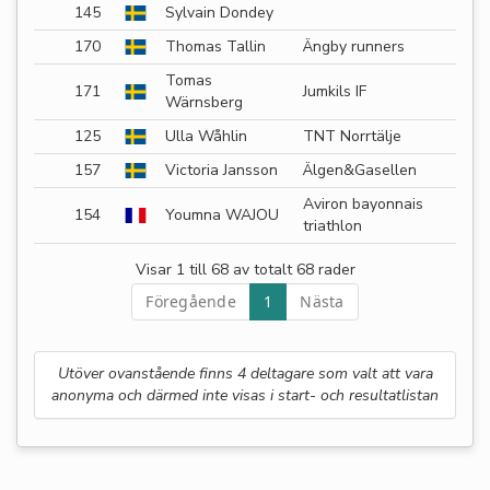
145
Sylvain Dondey
170
Thomas Tallin
Ängby runners
Tomas
171
Jumkils IF
Wärnsberg
125
Ulla Wåhlin
TNT Norrtälje
157
Victoria Jansson
Älgen&Gasellen
Aviron bayonnais
154
Youmna WAJOU
triathlon
Visar 1 till 68 av totalt 68 rader
Föregående
1
Nästa
Utöver ovanstående finns 4 deltagare som valt att vara
anonyma och därmed inte visas i start- och resultatlistan