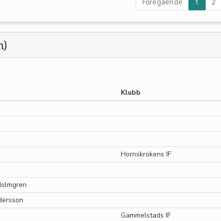
Föregående
1
2
m)
Klubb
Hornskrokens IF
Holmgren
dersson
Gammelstads IF