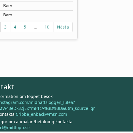
Barn
Barn
3
4
5
…
10
Nästa
takt
nformation om loppet besök
nstagram.com/midnattsjoggen_lulea?
MW43eDk3ZjExYmF1cA%3D%3D&utm_source=qr
kontakta
Cribbe_enback@msn.com
rågor om anmälan/betalning kontakta
rt@mittlopp.se