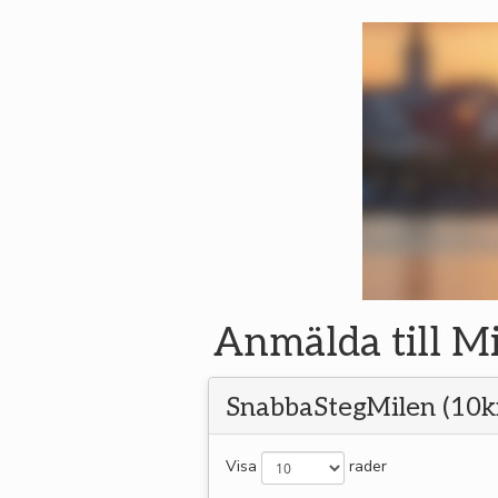
Anmälda till M
SnabbaStegMilen (10k
Visa
rader