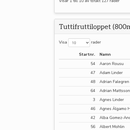
Visar 1 till 10 av totalt 127 rader
Tuttifruttiloppet (800
Visa
rader
Startnr.
Namn
54
Aaron Rousu
47
Adam Linder
48
Adrian Falegren
64
Adrian Mattsson
3
Agnes Linder
46
Agnes Älgamo 
42
Alba Gomez-An
56
Albert Mohlin