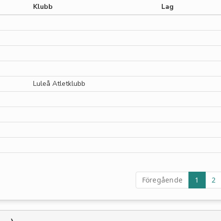
Klubb
Lag
Luleå Atletklubb
Föregående
1
2