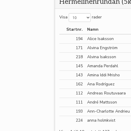
Hermelinenrundan (5
Visa
rader
Startnr.
Namn
194
Alice Isaksson
171
Alvina Engström
218
Alvina Isaksson
145
Amanda Perdahl
143
Amina Iddi Mrisho
162
Ana Rodríguez
112
Andreas Routuvaara
111
André Mattsson
193
Ann-Charlotte Andrieu
224
anna holmkvist