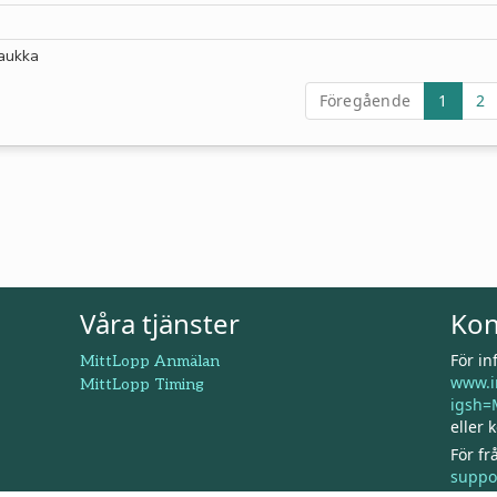
aukka
Föregående
1
2
Våra tjänster
Kon
För i
MittLopp Anmälan
www.i
MittLopp Timing
igsh=
eller 
För f
suppo