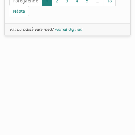
Föregående
1
2
3
4
5
…
18
Nästa
Vill du också vara med?
Anmäl dig här!