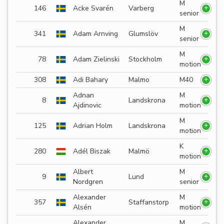
M
146
Acke Svarén
Varberg
senior
M
341
Adam Arnving
Glumslöv
senior
M
78
Adam Zielinski
Stockholm
motion
308
Adi Bahary
Malmo
M40
Adnan
M
8
Landskrona
Ajdinovic
motion
M
125
Adrian Holm
Landskrona
motion
K
280
Adél Biszak
Malmö
motion
Albert
M
9
Lund
Nordgren
senior
Alexander
M
357
Staffanstorp
Alsén
motion
Alexander
M