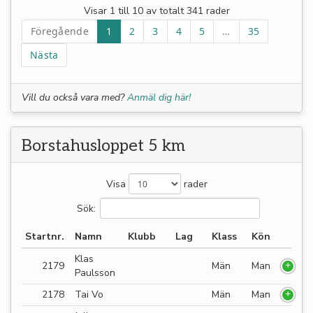
Visar 1 till 10 av totalt 341 rader
Föregående
1
2
3
4
5
…
35
Nästa
Vill du också vara med?
Anmäl dig här!
Borstahusloppet 5 km
Visa
rader
Sök:
Startnr.
Namn
Klubb
Lag
Klass
Kön
Klas
2179
Män
Man
Paulsson
2178
Tai Vo
Män
Man