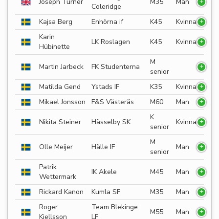
Joseph Turner
M35
Man
Coleridge
Kajsa Berg
Enhörna if
K45
Kvinna
Karin
LK Roslagen
K45
Kvinna
Hübinette
M
Martin Jarbeck
FK Studenterna
senior
Matilda Gend
Ystads IF
K35
Kvinna
Mikael Jonsson
F&S Västerås
M60
Man
K
Nikita Steiner
Hässelby SK
Kvinna
senior
M
Olle Meijer
Hälle IF
Man
senior
Patrik
IK Akele
M45
Man
Wettermark
Rickard Kanon
Kumla SF
M35
Man
Roger
Team Blekinge
M55
Man
Kjellsson
LF