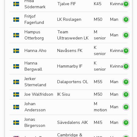
Frida
Tjalve FIF
K45
Kvinna
Södermark
Fritjof
LK Roslagen
M50
Man
Fagerlund
Hampus
Team
M
Man
Otterborg
Ultrasweden LK
senior
K
Hanna Aho
Navåsens FK
Kvinna
senior
Hanna
K
Hammarby IF
Kvinna
Bergwall
senior
Jerker
Dalaportens OL
M55
Man
Sterneland
Joe Walfridson
IK Sisu
M50
Man
Johan
M
Man
Andersson
motion
Jonas
Sävedalens AIK
M45
Man
Birgersson
Cambridge &