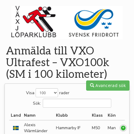
Anmälda till VXO
Ultrafest – VXO100k
(SM i 100 kilometer)
Avancerad sök
Visa
rader
Sök:
Land
Namn
Klubb
Klass
Kön
Alexis
Hammarby IF
M50
Man
Wärmländer