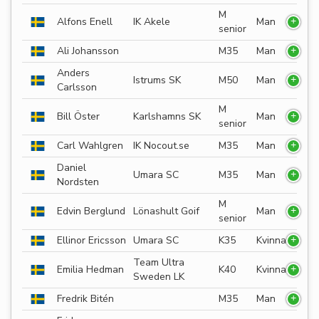
M
Alfons Enell
IK Akele
Man
senior
Ali Johansson
M35
Man
Anders
Istrums SK
M50
Man
Carlsson
M
Bill Öster
Karlshamns SK
Man
senior
Carl Wahlgren
IK Nocout.se
M35
Man
Daniel
Umara SC
M35
Man
Nordsten
M
Edvin Berglund
Lönashult Goif
Man
senior
Ellinor Ericsson
Umara SC
K35
Kvinna
Team Ultra
Emilia Hedman
K40
Kvinna
Sweden LK
Fredrik Bitén
M35
Man