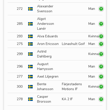
Alexander
272
Man
Svensson
Algot
285
Andersson
Man
Lanér
293
Alva Eduards
Kvinna
275
Aron Ericsson
Lönashult Goif
Man
Astrid
299
Kvinna
Dahlberg
August
296
Man
Harrysson
277
Axel Liljegren
Man
Bente
Färjestadens
300
Kvinna
Johansson
Motions IF
Casper
278
KA 2 IF
Man
Brorsson