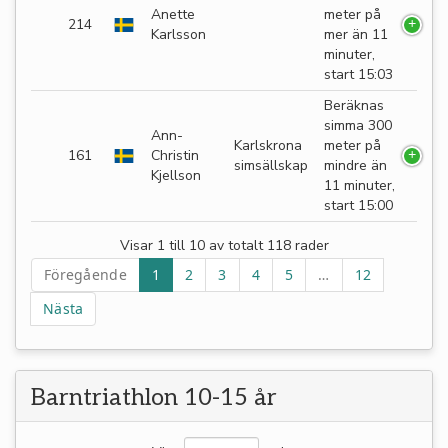
Anette
meter på
214
Karlsson
mer än 11
minuter,
start 15:03
Beräknas
simma 300
Ann-
Karlskrona
meter på
161
Christin
simsällskap
mindre än
Kjellson
11 minuter,
start 15:00
Visar 1 till 10 av totalt 118 rader
Föregående
1
2
3
4
5
…
12
Nästa
Barntriathlon 10-15 år