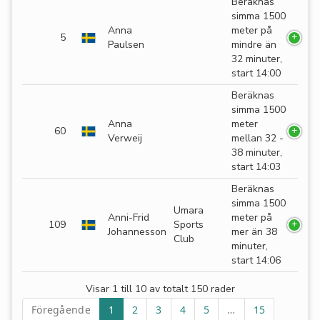
Beräknas
simma 1500
Anna
meter på
5
Paulsen
mindre än
32 minuter,
start 14:00
Beräknas
simma 1500
Anna
meter
60
Verweij
mellan 32 -
38 minuter,
start 14:03
Beräknas
simma 1500
Umara
Anni-Frid
meter på
109
Sports
Johannesson
mer än 38
Club
minuter,
start 14:06
Visar 1 till 10 av totalt 150 rader
Föregående
1
2
3
4
5
…
15