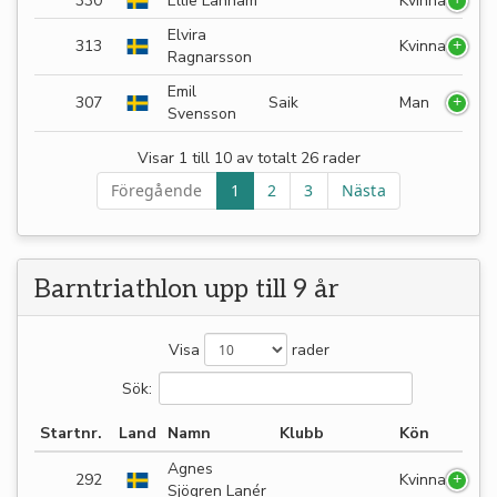
330
Ellie Lahham
Kvinna
Elvira
313
Kvinna
Ragnarsson
Emil
307
Saik
Man
Svensson
Visar 1 till 10 av totalt 26 rader
Föregående
1
2
3
Nästa
Barntriathlon upp till 9 år
Visa
rader
Sök:
Startnr.
Land
Namn
Klubb
Kön
Agnes
292
Kvinna
Sjögren Lanér