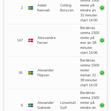
simma 1500
Adam
Colting
meter på
2
Keinvall
Borss’en
mindre än
32 minuter,
start 14:00
Beräknas
simma 1500
Alessandra
meter på
147
Ferrari
mer än 38
minuter,
start 14:06
Beräknas
simma 1500
Alexander
meter
91
Filipson
mellan 32 -
38 minuter,
start 14:03
Beräknas
simma 1500
Alexander
Lönashult
meter på
6
Gaihede
Goif
mindre än