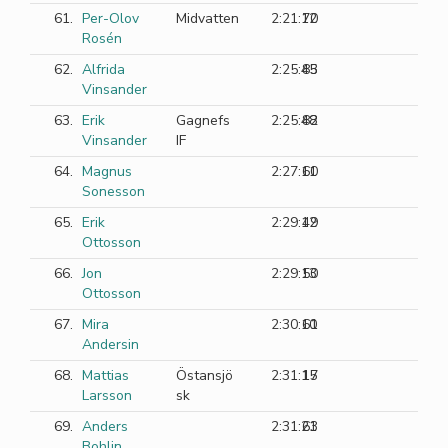
61.
Per-Olov
Midvatten
2:21:12
70
Rosén
62.
Alfrida
2:25:45
83
Vinsander
63.
Erik
Gagnefs
2:25:48
82
Vinsander
IF
64.
Magnus
2:27:11
60
Sonesson
65.
Erik
2:29:12
49
Ottosson
66.
Jon
2:29:13
50
Ottosson
67.
Mira
2:30:10
61
Andersin
68.
Mattias
Östansjö
2:31:15
17
Larsson
sk
69.
Anders
2:31:21
63
Bohlin