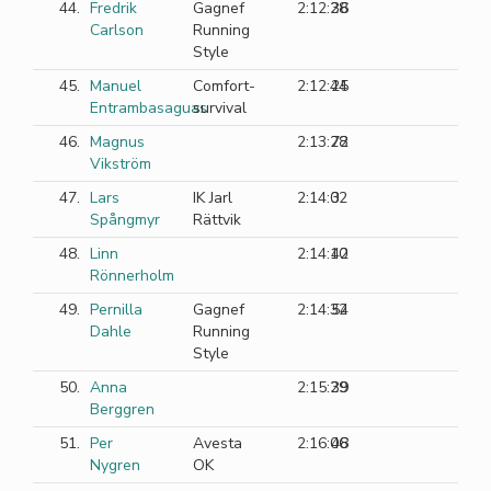
44.
Fredrik
Gagnef
2:12:28
36
Carlson
Running
Style
45.
Manuel
Comfort-
2:12:44
25
Entrambasaguas
survival
46.
Magnus
2:13:28
72
Vikström
47.
Lars
IK Jarl
2:14:02
3
Spångmyr
Rättvik
48.
Linn
2:14:10
42
Rönnerholm
49.
Pernilla
Gagnef
2:14:32
54
Dahle
Running
Style
50.
Anna
2:15:29
39
Berggren
51.
Per
Avesta
2:16:06
48
Nygren
OK