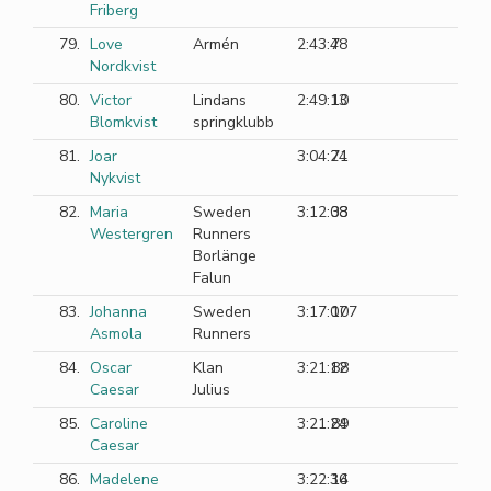
Friberg
79.
Love
Armén
2:43:48
7
Nordkvist
80.
Victor
Lindans
2:49:13
10
Blomkvist
springklubb
81.
Joar
3:04:24
71
Nykvist
82.
Maria
Sweden
3:12:08
33
Westergren
Runners
Borlänge
Falun
83.
Johanna
Sweden
3:17:07
107
Asmola
Runners
84.
Oscar
Klan
3:21:12
88
Caesar
Julius
85.
Caroline
3:21:24
89
Caesar
86.
Madelene
3:22:36
14