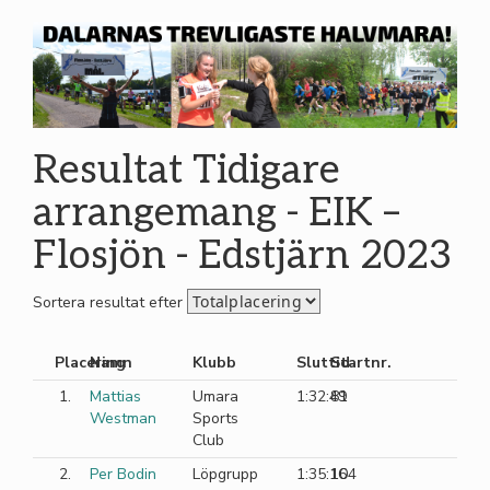
Resultat Tidigare
arrangemang - EIK –
Flosjön - Edstjärn 2023
Sortera resultat efter
Placering
Namn
Klubb
Sluttid
Startnr.
1.
Mattias
Umara
1:32:49
81
Westman
Sports
Club
2.
Per Bodin
Löpgrupp
1:35:16
104