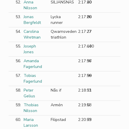
52.
Anna
SILJANSNÄS
2:17:10
40
Nilsson
53.
Jonas
Lycka
2:17:26
80
Bergfeldt
runner
54.
Carolina
Qwarnsveden
2:17:27
77
Wretman
triathlon
55.
Joseph
2:17:44
100
Jones
56.
Amanda
2:17:56
97
Fagerlund
57.
Tobias
2:17:56
99
Fagerlund
58.
Peter
Nås if
2:18:53
31
Gelius
59.
Thobias
Armén
2:19:58
6
Nilsson
60.
Maria
Filipstad
2:20:59
73
Larsson