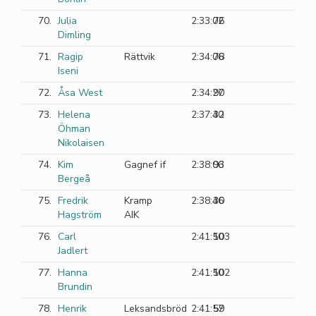
70.
Julia
2:33:02
76
Dimling
71.
Ragip
Rättvik
2:34:06
78
Iseni
72.
Åsa West
2:34:27
90
73.
Helena
2:37:40
32
Öhman
Nikolaisen
74.
Kim
Gagnef if
2:38:06
93
Bergeå
75.
Fredrik
Kramp
2:38:46
30
Hagström
AIK
76.
Carl
2:41:50
103
Jadlert
77.
Hanna
2:41:50
102
Brundin
78.
Henrik
Leksandsbröd
2:41:57
59