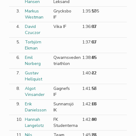
Hansen
Leksand
3.
Markus
Grycksbo
1:35:57
105
Westman
IF
4.
David
Vika IF
1:36:03
87
Czuczor
5.
Torbjörn
1:37:03
67
Ekman
6.
Emil
Qwarnsveden
1:38:45
85
Norberg
triathlon
7.
Gustav
1:40:42
22
Hellquist
8.
Algot
Gagnefs
1:41:52
56
Vinsander
IF
9.
Erik
Sunnansjö
1:42:19
66
Danielsson
IK
10.
Hannah
FK
1:42:40
98
Langelotz
Studenterna
11.
Nils
Team
1:45:23
86