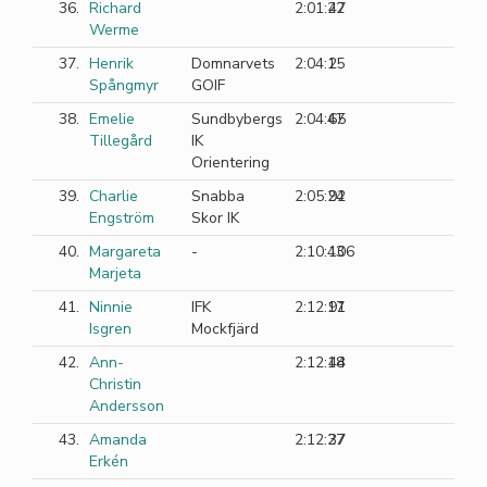
36.
Richard
2:01:22
47
Werme
37.
Henrik
Domnarvets
2:04:15
2
Spångmyr
GOIF
38.
Emelie
Sundbybergs
2:04:47
65
Tillegård
IK
Orientering
39.
Charlie
Snabba
2:05:24
92
Engström
Skor IK
40.
Margareta
-
2:10:43
106
Marjeta
41.
Ninnie
IFK
2:12:17
91
Isgren
Mockfjärd
42.
Ann-
2:12:18
44
Christin
Andersson
43.
Amanda
2:12:27
37
Erkén