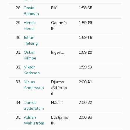
28.
David
EIK
1:58:55
18
Bohman
29.
Henrik
Gagnefs
1:59:16
23
Heed
IF
30.
Johan
1:59:16
46
Helsing
31.
Oskar
Ingen…
1:59:17
29
Kämpe
32.
Viktor
1:59:33
5
Karlsson
33.
Niclas
Djurmo
2:00:21
41
Andersson
/Sifferbo
if
34.
Daniel
Nås if
2:00:22
21
Söderblom
35.
Adrian
Edstjärns
2:00:58
9
Wahlström
IK