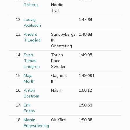
Risberg
Nordic
Trail
12.
Ludvig
1:47:48
94
Axelsson
13.
Anders
Sundbybergs
1:48:07
64
Tillegård
IK
Orientering
14.
Sven
Tough
1:49:05
13
Tomas
Race
Lindgren
Sweden
15.
Maja
Gagnefs
1:49:09
101
Mörth
IF
16.
Anton
Nås IF
1:50:12
4
Boström
17.
Erik
1:50:54
43
Erjeby
18.
Martin
Ok Kåre
1:50:58
96
Engesrönning