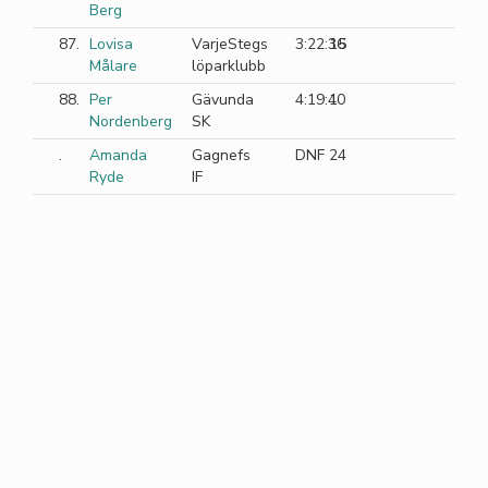
Berg
87.
Lovisa
VarjeStegs
3:22:36
15
Målare
löparklubb
88.
Per
Gävunda
4:19:40
1
Nordenberg
SK
.
Amanda
Gagnefs
DNF
24
Ryde
IF