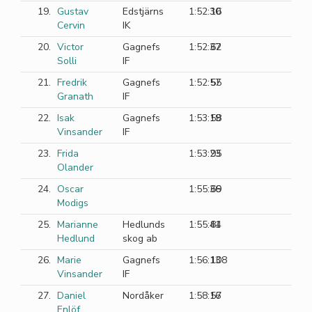
19.
Gustav
Edstjärns
1:52:30
16
Cervin
IK
20.
Victor
Gagnefs
1:52:37
62
Solli
IF
21.
Fredrik
Gagnefs
1:52:57
55
Granath
IF
22.
Isak
Gagnefs
1:53:19
58
Vinsander
IF
23.
Frida
1:53:23
95
Olander
24.
Oscar
1:55:36
69
Modigs
25.
Marianne
Hedlunds
1:55:41
84
Hedlund
skog ab
26.
Marie
Gagnefs
1:56:13
108
Vinsander
IF
27.
Daniel
Nordåker
1:58:16
57
Enlöf