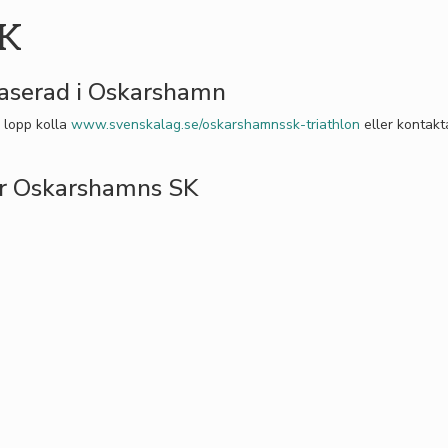
SK
baserad i Oskarshamn
 lopp kolla
www.svenskalag.se/oskarshamnssk-triathlon
eller kontakt
r Oskarshamns SK