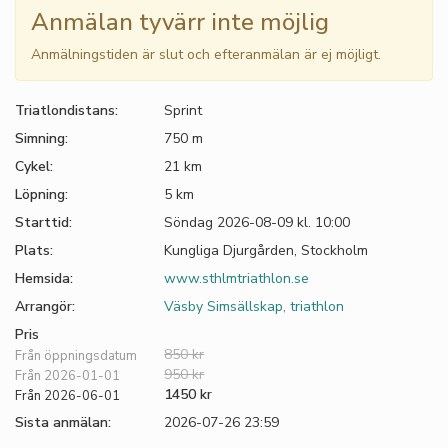
Anmälan tyvärr inte möjlig
Anmälningstiden är slut och efteranmälan är ej möjligt.
Triatlondistans:
Sprint
Simning:
750 m
Cykel:
21 km
Löpning:
5 km
Starttid:
Söndag 2026-08-09 kl. 10:00
Plats:
Kungliga Djurgården, Stockholm
Hemsida:
www.sthlmtriathlon.se
Arrangör:
Väsby Simsällskap, triathlon
Pris
850 kr
Från öppningsdatum
950 kr
Från 2026-01-01
1450 kr
Från 2026-06-01
Sista anmälan:
2026-07-26 23:59