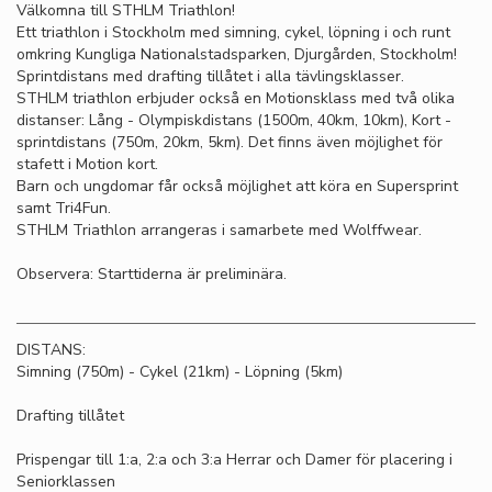
Välkomna till STHLM Triathlon!
Ett triathlon i Stockholm med simning, cykel, löpning i och runt
omkring Kungliga Nationalstadsparken, Djurgården, Stockholm!
Sprintdistans med drafting tillåtet i alla tävlingsklasser.
STHLM triathlon erbjuder också en Motionsklass med två olika
distanser: Lång - Olympiskdistans (1500m, 40km, 10km), Kort -
sprintdistans (750m, 20km, 5km). Det finns även möjlighet för
stafett i Motion kort.
Barn och ungdomar får också möjlighet att köra en Supersprint
samt Tri4Fun.
STHLM Triathlon arrangeras i samarbete med Wolffwear.
Observera: Starttiderna är preliminära.
DISTANS:
Simning (750m) - Cykel (21km) - Löpning (5km)
Drafting tillåtet
Prispengar till 1:a, 2:a och 3:a Herrar och Damer för placering i
Seniorklassen