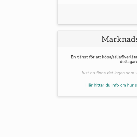
Marknads
En tjänst för att köpa/sälja/överlåt
deltagar
Just nu finns det ingen som vi
Här hittar du info om hur s