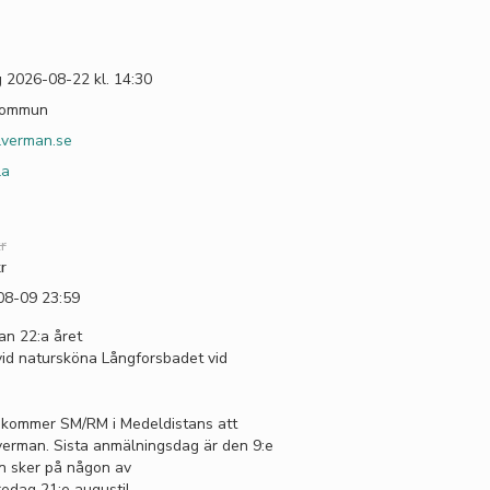
 2026-08-22 kl. 14:30
kommun
lverman.se
la
r
r
08-09 23:59
an 22:a året
vid natursköna Långforsbadet vid
 kommer SM/RM i Medeldistans att
verman. Sista anmälningsdag är den 9:e
n sker på någon av
redag 21:e augusti!