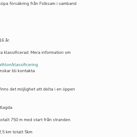
 köpa försäkring från Folksam i samband
16 år.
ra klassificerad. Mera information om
thlon/klassificering
nskar bli kontakta
finns det möjlighet att delta i en öppen
tlagda.
otalt 750 m med start från stranden.
2,5 km totalt 5km