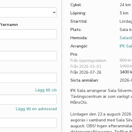
Cykel:
24 km
Löpning:
5 km
Starttid:
Lördag
fternamn
Plats:
Sala 
Hemsida:
Salasi
Arrangör:
IFK Sa
Pris
800 kr
Från öppningsdatum
1000 k
Från 2026-01-01
1400 k
Från 2026-07-26
Sista anmälan:
2026-
Lägg till c/o
IFK Sala arrangerar Sala Silverm
Tävlingscentrum är som vanligt 
MånsOls.
Lägg till en adressrad
Lördagen den 22:a augusti 2026
avgöras i samband med Sala Sil
augusti. OBS! Ingen efteranmäla
distanserna/klasserna. Tri4Fun f