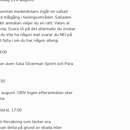
lverman medeldistans ingår en sallad
id målgång i tävlingsområdet. Salladen
in anmälan väljer du en rätt. Valen är
asta. Svara JA på det alternativ du önskar
ll du inte ha någon mat svarar du NEJ på
t fylla i om du har någon allergi.
9:00
er även Sala Silverman Sprint och Para
:30
e augusti. OBS! Ingen efteranmälan sker
na.
tid kl. 17:00
 försäkring som täcker era
kan delta på grund av skada eller