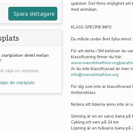
sjukdom. Det finns möjlighet att
med anmälan.
KLASS SPECIFIK INFO
plats
Du måste under året fylla minst 
För att delta i SM behöver du va
a startplatser direkt mellan
klassificering finner du här:
e
www.svensktriathlon.org/paratria
Är du inte klassificerad än men ö
ll sälja sin startplats
info@svensktriathlon.org
äljer din startplats
För dig som inte är klassificerad 
motionsklass.
Notera att tiderna ännu inte är u
Simning är en en varvs bana på t
Cykling ett varv på 24 km
Löpning är en tvåvarvs bana på 