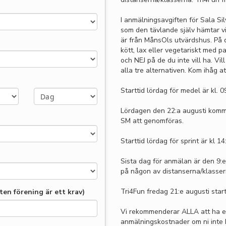
I anmälningsavgiften för Sala Si
som den tävlande själv hämtar v
är från MånsOls utvärdshus. På d
kött, lax eller vegetariskt med p
och NEJ på de du inte vill ha. Vi
alla tre alternativen. Kom ihåg at
Starttid lördag för medel är kl. 0
Lördagen den 22:a augusti komm
SM att genomföras.
Starttid lördag för sprint är kl 14
Sista dag för anmälan är den 9:
på någon av distanserna/klasser
Tri4Fun fredag 21:e augusti start
en förening är ett krav)
Vi rekommenderar ALLA att ha en
anmälningskostnader om ni inte 