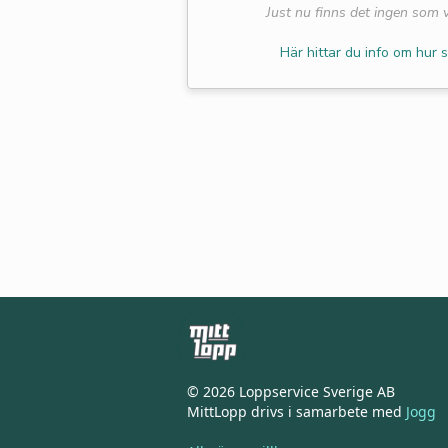
Just nu finns det ingen som vi
Här hittar du info om hur s
© 2026 Loppservice Sverige AB
MittLopp drivs i samarbete med
Jogg