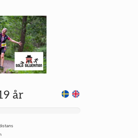
19 år
distans
m