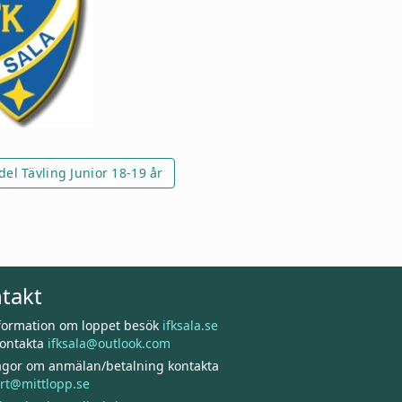
el Tävling Junior 18-19 år
takt
nformation om loppet besök
ifksala.se
kontakta
ifksala@outlook.com
rågor om anmälan/betalning kontakta
rt@mittlopp.se