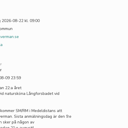
 2026-08-22 kl. 09:00
kommun
lverman.se
la
r
r
08-09 23:59
an 22:a året
vid natursköna Långforsbadet vid
 kommer SM/RM i Medeldistans att
verman. Sista anmälningsdag är den 9:e
n sker på någon av
redag 21:e augusti!