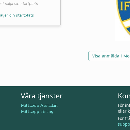
ll sälja sin startplats
äljer din startplats
Visa anmälda i Med
Våra tjänster
Kon
För i
MittLopp Anmälan
eller 
MittLopp Timing
För f
suppo