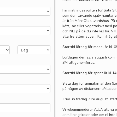
I anmälningsavgiften för Sala Si
som den tävlande själv hämtar v
är från MånsOls utvärdshus. På d
kött, lax eller vegetariskt med p
och NEJ på de du inte vill ha. Vi
alla tre alternativen. Kom ihåg at
Starttid lördag för medel är kl. 0
Lördagen den 22:a augusti komm
SM att genomföras.
Starttid lördag för sprint är kl 14
Sista dag för anmälan är den 9:
på någon av distanserna/klasser
Tri4Fun fredag 21:e augusti start
Vi rekommenderar ALLA att ha en
anmälningskostnader om ni inte 