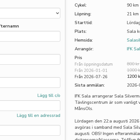
Cykel:
90 km
Löpning:
21 km
Starttid:
Lördag
fternamn
Plats:
Sala 
Hemsida:
Salasi
Arrangör:
IFK Sa
Pris
800 kr
Från öppningsdatum
1000 k
Från 2026-01-01
1200 k
Från 2026-07-26
Sista anmälan:
2026-
Lägg till c/o
IFK Sala arrangerar Sala Silverm
Tävlingscentrum är som vanligt 
MånsOls.
Lägg till en adressrad
Lördagen den 22:a augusti 2026
avgöras i samband med Sala Sil
augusti. OBS! Ingen efteranmäla
distanserna/klasserna. Tri4Fun f