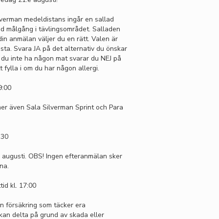
lverman medeldistans ingår en sallad
id målgång i tävlingsområdet. Salladen
in anmälan väljer du en rätt. Valen är
asta. Svara JA på det alternativ du önskar
ll du inte ha någon mat svarar du NEJ på
t fylla i om du har någon allergi.
9:00
er även Sala Silverman Sprint och Para
:30
e augusti. OBS! Ingen efteranmälan sker
na.
tid kl. 17:00
 försäkring som täcker era
kan delta på grund av skada eller