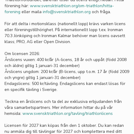
förening här:
www.svensktriathlon.org/om-triathlon/hitta-
forening
eller maila
info@svensktriathlon.org
och fråga.
För att delta i motionsklass (nationellt lopp) krävs varken licens
eller föreningstillhörighet. På internationellt lopp t.ex. Ironman
70.3 Jönköping och Ironman Kalmar behöver man licens oavsett
klass; PRO, AG eller Open Division.
Om licensen 2026:
Årslicens vuxen: 400 kr/år (A-licens, 18 år och uppåt (född 2008
och äldre) giltig 1 januari-31 december)
Årslicens ungdom: 200 kr/år (B-licens, upp t.o.m. 17 år (född 2009
och yngre) giltig 1 januari-31 december)
Endagslicens: 500 kr/tävling. Endagslicens kan endast lösas för
en specifik tävling i Sverige.
Teckna en årslicens och ta del av exklusiva erbjudanden från
våra samarbetspartners. Mer information hittar du på vår
hemsida:
www.svensktriathlon.org/tavling/triathlonlicens
Licensen för 2027 kan köpas från den 1 oktober. Du kan redan
nu anmäla dig till tävlingar för 2027 och komplettera med ditt