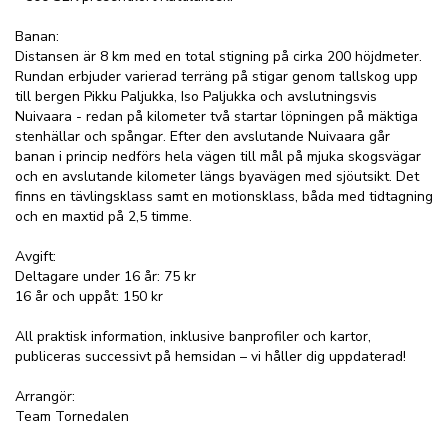
Banan:
Distansen är 8 km med en total stigning på cirka 200 höjdmeter.
Rundan erbjuder varierad terräng på stigar genom tallskog upp
till bergen Pikku Paljukka, Iso Paljukka och avslutningsvis
Nuivaara - redan på kilometer två startar löpningen på mäktiga
stenhällar och spångar. Efter den avslutande Nuivaara går
banan i princip nedförs hela vägen till mål på mjuka skogsvägar
och en avslutande kilometer längs byavägen med sjöutsikt. Det
finns en tävlingsklass samt en motionsklass, båda med tidtagning
och en maxtid på 2,5 timme.
Avgift:
Deltagare under 16 år: 75 kr
16 år och uppåt: 150 kr
All praktisk information, inklusive banprofiler och kartor,
publiceras successivt på hemsidan – vi håller dig uppdaterad!
Arrangör:
Team Tornedalen