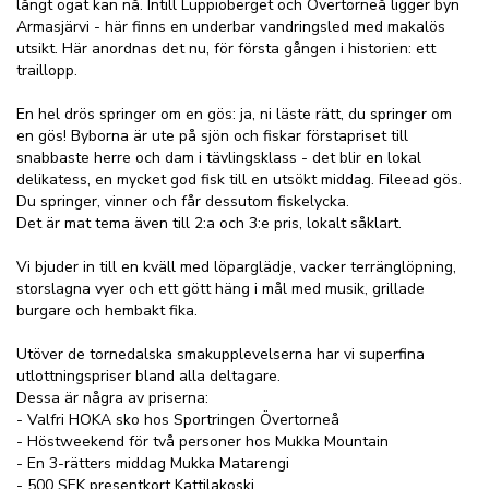
långt ögat kan nå. Intill Luppioberget och Övertorneå ligger byn
Armasjärvi - här finns en underbar vandringsled med makalös
utsikt. Här anordnas det nu, för första gången i historien: ett
traillopp.
En hel drös springer om en gös: ja, ni läste rätt, du springer om
en gös! Byborna är ute på sjön och fiskar förstapriset till
snabbaste herre och dam i tävlingsklass - det blir en lokal
delikatess, en mycket god fisk till en utsökt middag. Fileead gös.
Du springer, vinner och får dessutom fiskelycka.
Det är mat tema även till 2:a och 3:e pris, lokalt såklart.
Vi bjuder in till en kväll med löparglädje, vacker terränglöpning,
storslagna vyer och ett gött häng i mål med musik, grillade
burgare och hembakt fika.
Utöver de tornedalska smakupplevelserna har vi superfina
utlottningspriser bland alla deltagare.
Dessa är några av priserna:
- Valfri HOKA sko hos Sportringen Övertorneå
- Höstweekend för två personer hos Mukka Mountain
- En 3-rätters middag Mukka Matarengi
- 500 SEK presentkort Kattilakoski