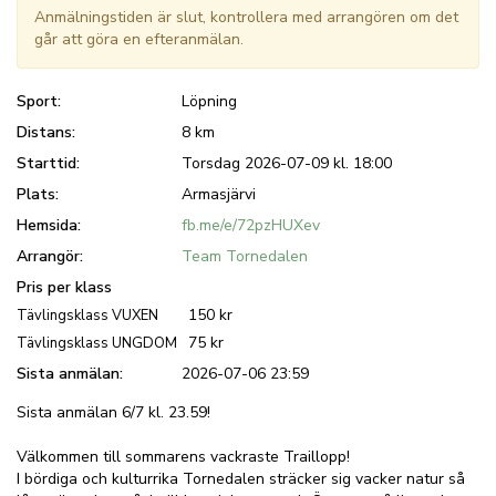
Anmälningstiden är slut, kontrollera med arrangören om det
går att göra en efteranmälan.
Sport:
Löpning
Distans:
8 km
Starttid:
Torsdag 2026-07-09 kl. 18:00
Plats:
Armasjärvi
Hemsida:
fb.me/e/72pzHUXev
Arrangör:
Team Tornedalen
Pris per klass
150 kr
Tävlingsklass VUXEN
75 kr
Tävlingsklass UNGDOM
Sista anmälan:
2026-07-06 23:59
Sista anmälan 6/7 kl. 23.59!
Välkommen till sommarens vackraste Traillopp!
I bördiga och kulturrika Tornedalen sträcker sig vacker natur så