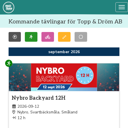
Tog
Kommande tävlingar för Topp & Dröm AB
september 2026
Löpning
Nybro Backyard 12H
2026-09-12
Nybro, Svartbäcksmåla, Småland
12 h