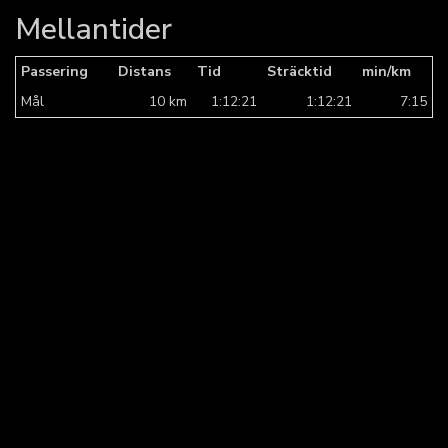
Mellantider
Passering
Distans
Tid
Sträcktid
min/km
Mål
10 km
1:12:21
1:12:21
7:15