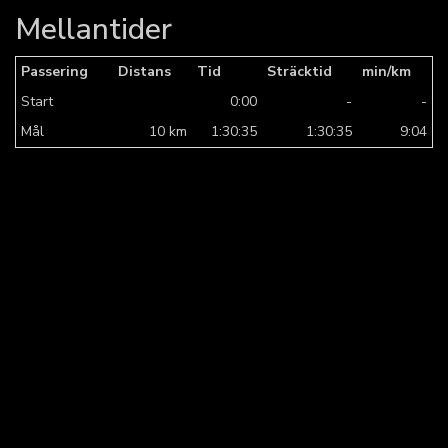
Mellantider
Passering
Distans
Tid
Sträcktid
min/km
Start
0:00
-
-
Mål
10 km
1:30:35
1:30:35
9:04