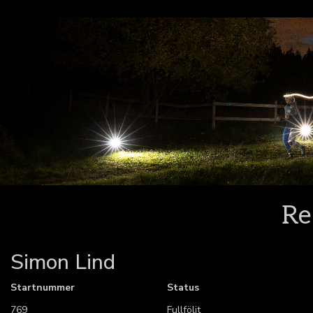
Re
Simon Lind
Startnummer
Status
769
Fullföljt