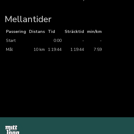
Mellantider
Passering
Distans
Tid
Sträcktid
min/km
Start
0:00
-
-
Mål
10 km
1:19:44
1:19:44
7:59