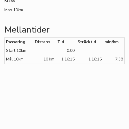
Klass
Män 10km
Mellantider
Passering
Distans
Tid
Sträcktid
min/km
Start 10km
0:00
-
-
Mål 10km
10 km
1:16:15
1:16:15
7:38