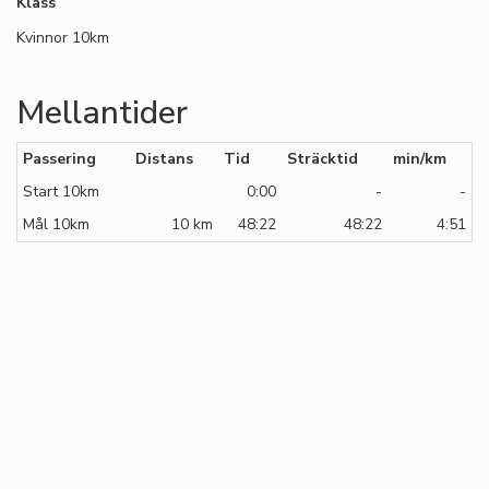
Klass
Kvinnor 10km
Mellantider
Passering
Distans
Tid
Sträcktid
min/km
Start 10km
0:00
-
-
Mål 10km
10 km
48:22
48:22
4:51