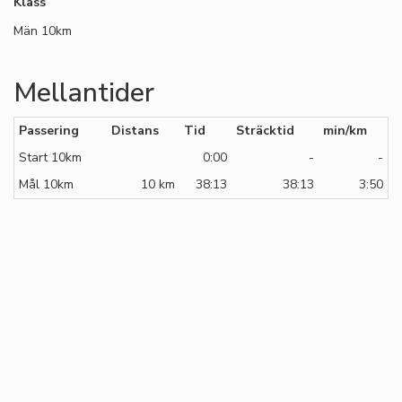
Klass
Män 10km
Mellantider
Passering
Distans
Tid
Sträcktid
min/km
Start 10km
0:00
-
-
Mål 10km
10 km
38:13
38:13
3:50