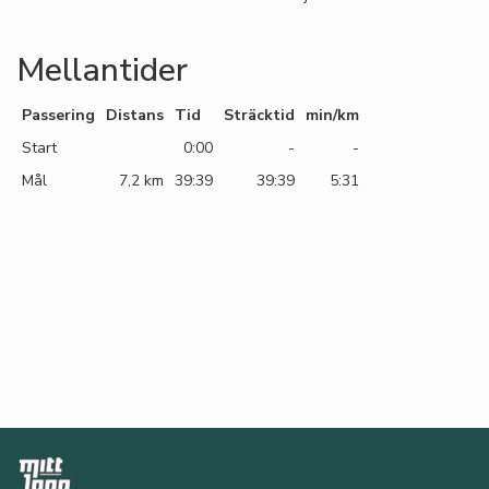
Mellantider
Passering
Distans
Tid
Sträcktid
min/km
Start
0:00
-
-
Mål
7,2 km
39:39
39:39
5:31