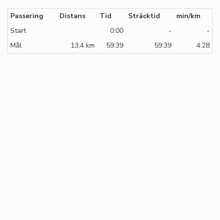
Passering
Distans
Tid
Sträcktid
min/km
Start
0:00
-
-
Mål
13,4 km
59:39
59:39
4:28