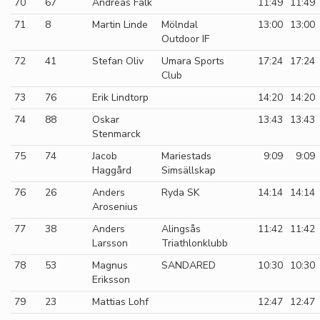
70
67
Andreas Falk
11:49
11:49
71
8
Martin Linde
Mölndal
13:00
13:00
Outdoor IF
72
41
Stefan Oliv
Umara Sports
17:24
17:24
Club
73
76
Erik Lindtorp
14:20
14:20
74
88
Oskar
13:43
13:43
Stenmarck
75
74
Jacob
Mariestads
9:09
9:09
Haggård
Simsällskap
76
26
Anders
Ryda SK
14:14
14:14
Arosenius
77
38
Anders
Alingsås
11:42
11:42
Larsson
Triathlonklubb
78
53
Magnus
SANDARED
10:30
10:30
Eriksson
79
23
Mattias Lohf
12:47
12:47