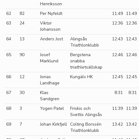
Henriksson
62
82
Per Nyfeldt
11:49
11:49
63
24
Viktor
12:36
12:36
Johansson
64
13
Anders Jost
Alingsås
12:43
12:43
Triathlonklubb
65
90
Josef
Bergstena
12:46
12:46
Marklund
snabba
triathletsällskap
66
12
Jonas
Kungälv HK
12:45
12:45
Landhage
67
30
Klas
8:31
8:31
Sandgren
68
3
Yogen Patel
Friskis och
11:39
11:39
Svettis Alingsås
69
7
Johan Kirkfjell
Colting Borssén
13:42
13:42
Triathlonklubb