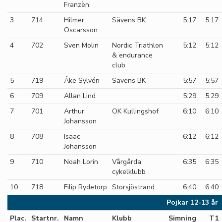
Franzèn
3
714
Hilmer
Sävens BK
5:17
5:17
Oscarsson
4
702
Sven Molin
Nordic Triathlon
5:12
5:12
& endurance
club
5
719
Åke Sylvén
Sävens BK
5:57
5:57
6
709
Allan Lind
5:29
5:29
7
701
Arthur
OK Kullingshof
6:10
6:10
Johansson
8
708
Isaac
6:12
6:12
Johansson
9
710
Noah Lorin
Vårgårda
6:35
6:35
cykelklubb
10
718
Filip Rydetorp
Storsjöstrand
6:40
6:40
Pojkar 12-13 år
Plac.
Startnr.
Namn
Klubb
Simning
T1