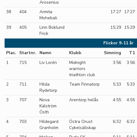
Arosenius
38
404
Armita
17:27
17:27
Mohebali
39
405
Linn Boklund
15:29
15:29
Frick
Flickor 9-11 år
Plac.
Startnr.
Namn
Klubb
Simning
T1
1
715
Liv Lorén
Midnight
3:56
3:56
warriors
triathlon club
2
711
Hilda
Team Finnatorp
5:33
5:33
Rydetorp
3
707
Nova
Arentorp helås
4:55
4:55
Kälström
Östh
4
703
Hildegard
Östra Orust
6:32
6:32
Granholm
Cykelsällskap