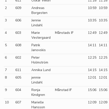
1
612
Oskar Welin
11:18
11:18
2
609
Andreas
10:59
10:59
Borgesten
3
606
Jennie
10:35
10:35
Lindahl
4
603
Marie
Månstads IF
12:49
12:49
Vestergaard
5
608
Patrik
14:11
14:11
Janovskis
6
602
Peter
12:25
12:25
Holmström
7
611
Annika Lund
14:15
14:15
8
605
jennie
12:01
12:01
Lindahl
9
604
Ronja
Månstad IF
15:06
15:06
Kindgren
10
607
Marielle
12:09
12:09
Hansson