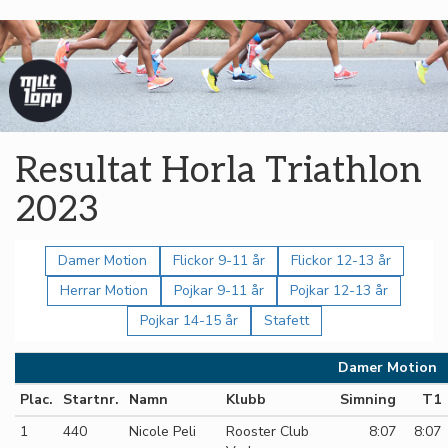
Resultat Horla Triathlon
2023
Damer Motion
Flickor 9-11 år
Flickor 12-13 år
Herrar Motion
Pojkar 9-11 år
Pojkar 12-13 år
Pojkar 14-15 år
Stafett
Damer Motion
Plac.
Startnr.
Namn
Klubb
Simning
T1
1
440
Nicole Peli
Rooster Club
8:07
8:07