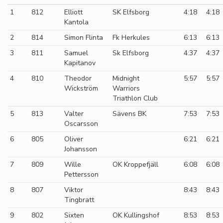
1
812
Elliott
SK Elfsborg
4:18
4:18
Kantola
2
814
Simon Flinta
Fk Herkules
6:13
6:13
3
811
Samuel
Sk Elfsborg
4:37
4:37
Kapitanov
4
810
Theodor
Midnight
5:57
5:57
Wickström
Warriors
Triathlon Club
5
813
Valter
Sävens BK
7:53
7:53
Oscarsson
6
805
Oliver
6:21
6:21
Johansson
7
809
Wille
OK Kroppefjäll
6:08
6:08
Pettersson
8
807
Viktor
8:43
8:43
Tingbratt
9
802
Sixten
OK Kullingshof
8:53
8:53