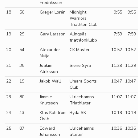
Fredriksson
18
50
Greger Lorén
Midnight
9:55
9:55
Warriors
Triathlon Club
19
29
Gary Larsson
Alingsås
7:59
7:59
triathlonklubb
20
54
Alexander
CK Master
10:52
10:52
Nuija
21
35
Joakim
Siene Syra
11:29
11:29
Alriksson
22
19
Jakob Wall
Umara Sports
10:47
10:47
Club
23
80
Jimmie
Ulricehamns
11:07
11:07
Knutsson
Triathleter
24
43
Klas Kälström
Ryda SK
10:19
10:19
Östh
25
87
Edward
Ulricehamns
10:36
10:36
Johansson
atleter