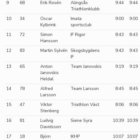
9
68
Erik Rosén
Alingsås
9:44
9:44
Triathlonklubb
10
34
Oscar
Imata
9:00
9:00
Kylbrink
sportsclub
11
72
Simon
IF Rigor
8:43
8:43
Hansson
12
83
Martin Sylvén
Skogsbygdens
9:43
9:43
IF
13
65
Anton
Team Janovskis
9:19
9:19
Janovskis
Heldal
14
78
Alfred
Team Larsson
8:45
8:45
Larsson
15
47
Viktor
Triathlon Väst
8:06
8:06
Stenberg
16
81
Ludvig
Siene Syra
10:39
10:39
Davidsson
17
18
Björn
IKHP
10:07
10:07