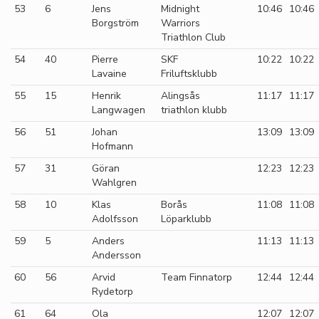
53
6
Jens
Midnight
10:46
10:46
Borgström
Warriors
Triathlon Club
54
40
Pierre
SKF
10:22
10:22
Lavaine
Friluftsklubb
55
15
Henrik
Alingsås
11:17
11:17
Langwagen
triathlon klubb
56
51
Johan
13:09
13:09
Hofmann
57
31
Göran
12:23
12:23
Wahlgren
58
10
Klas
Borås
11:08
11:08
Adolfsson
Löparklubb
59
5
Anders
11:13
11:13
Andersson
60
56
Arvid
Team Finnatorp
12:44
12:44
Rydetorp
61
64
Ola
12:07
12:07