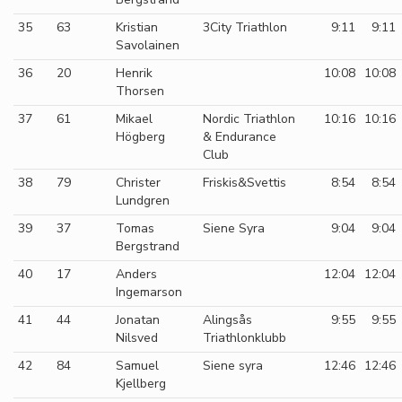
35
63
Kristian
3City Triathlon
9:11
9:11
Savolainen
36
20
Henrik
10:08
10:08
Thorsen
37
61
Mikael
Nordic Triathlon
10:16
10:16
Högberg
& Endurance
Club
38
79
Christer
Friskis&Svettis
8:54
8:54
Lundgren
39
37
Tomas
Siene Syra
9:04
9:04
Bergstrand
40
17
Anders
12:04
12:04
Ingemarson
41
44
Jonatan
Alingsås
9:55
9:55
Nilsved
Triathlonklubb
42
84
Samuel
Siene syra
12:46
12:46
Kjellberg