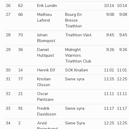
26
62
Erik Lundin
10:14
10:14
27
66
Mathieu
Bourg En
9:08
9:08
Lafond
Bresse
Triathlon
28
70
Johan
Triathlon Väst
9:45
9:45
Blomqvist
29
36
Daniel
Midnight
9:26
9:26
Hultquist
Warriors
Triathlon Club
30
14
Henrik Elf
SOK Knallen
11:01
11:01
31
77
Kristian
Siene syra
12:25
12:25
Olsson
32
21
Oscar
11:11
11:11
Pantzare
33
91
Fredrik
Siene syra
11:17
11:17
Davidsson
34
2
Arvid
Siene Syra
12:25
12:25
Bergstrand