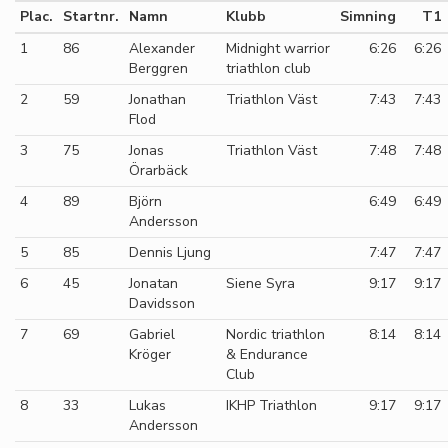
Plac.
Startnr.
Namn
Klubb
Simning
T1
1
86
Alexander
Midnight warrior
6:26
6:26
Berggren
triathlon club
2
59
Jonathan
Triathlon Väst
7:43
7:43
Flod
3
75
Jonas
Triathlon Väst
7:48
7:48
Örarbäck
4
89
Björn
6:49
6:49
Andersson
5
85
Dennis Ljung
7:47
7:47
6
45
Jonatan
Siene Syra
9:17
9:17
Davidsson
7
69
Gabriel
Nordic triathlon
8:14
8:14
Kröger
& Endurance
Club
8
33
Lukas
IKHP Triathlon
9:17
9:17
Andersson