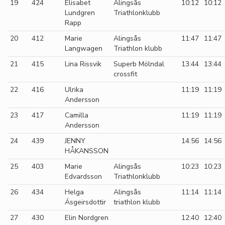
19
424
Elisabet
Alingsås
10:12
10:12
Lundgren
Triathlonklubb
Rapp
20
412
Marie
Alingsås
11:47
11:47
Langwagen
Triathlon klubb
21
415
Lina Rissvik
Superb Mölndal
13:44
13:44
crossfit
22
416
Ulrika
11:19
11:19
Andersson
23
417
Camilla
11:19
11:19
Andersson
24
439
JENNY
14:56
14:56
HÅKANSSON
25
403
Marie
Alingsås
10:23
10:23
Edvardsson
Triathlonklubb
26
434
Helga
Alingsås
11:14
11:14
Ásgeirsdottir
triathlon klubb
27
430
Elin Nordgren
12:40
12:40