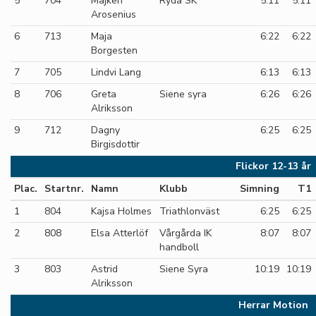
5
704
Majken
Ryda SK
5:11
5:11
Arosenius
6
713
Maja
6:22
6:22
Borgesten
7
705
Lindvi Lang
6:13
6:13
8
706
Greta
Siene syra
6:26
6:26
Alriksson
9
712
Dagny
6:25
6:25
Birgisdottir
Flickor 12-13 år
Plac.
Startnr.
Namn
Klubb
Simning
T1
1
804
Kajsa Holmes
Triathlonväst
6:25
6:25
2
808
Elsa Atterlöf
Vårgårda IK
8:07
8:07
handboll
3
803
Astrid
Siene Syra
10:19
10:19
Alriksson
Herrar Motion