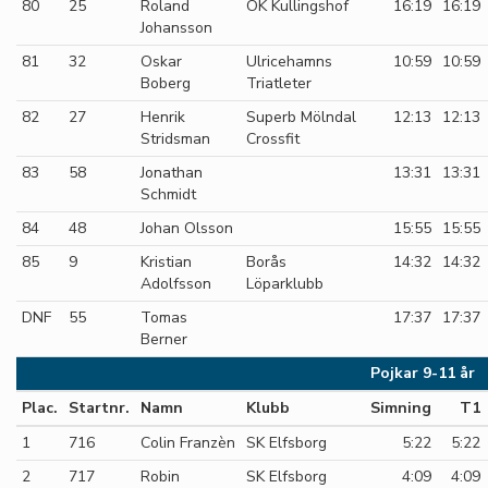
80
25
Roland
OK Kullingshof
16:19
16:19
Johansson
81
32
Oskar
Ulricehamns
10:59
10:59
Boberg
Triatleter
82
27
Henrik
Superb Mölndal
12:13
12:13
Stridsman
Crossfit
83
58
Jonathan
13:31
13:31
Schmidt
84
48
Johan Olsson
15:55
15:55
85
9
Kristian
Borås
14:32
14:32
Adolfsson
Löparklubb
DNF
55
Tomas
17:37
17:37
Berner
Pojkar 9-11 år
Plac.
Startnr.
Namn
Klubb
Simning
T1
1
716
Colin Franzèn
SK Elfsborg
5:22
5:22
2
717
Robin
SK Elfsborg
4:09
4:09