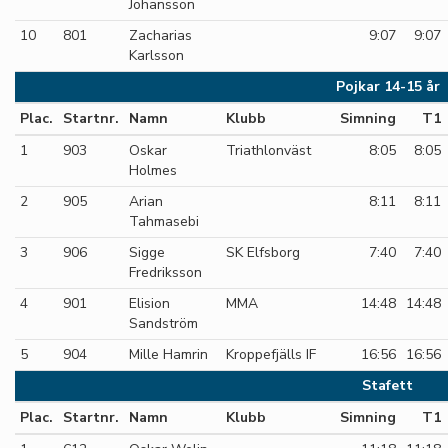
Johansson
10
801
Zacharias
9:07
9:07
Karlsson
Pojkar 14-15 år
Plac.
Startnr.
Namn
Klubb
Simning
T1
1
903
Oskar
Triathlonväst
8:05
8:05
Holmes
2
905
Arian
8:11
8:11
Tahmasebi
3
906
Sigge
SK Elfsborg
7:40
7:40
Fredriksson
4
901
Elision
MMA
14:48
14:48
Sandström
5
904
Mille Hamrin
Kroppefjälls IF
16:56
16:56
Stafett
Plac.
Startnr.
Namn
Klubb
Simning
T1