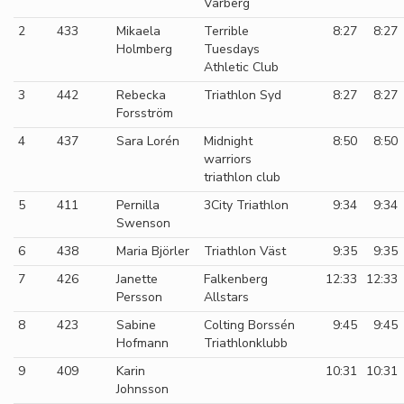
Varberg
2
433
Mikaela
Terrible
8:27
8:27
Holmberg
Tuesdays
Athletic Club
3
442
Rebecka
Triathlon Syd
8:27
8:27
Forsström
4
437
Sara Lorén
Midnight
8:50
8:50
warriors
triathlon club
5
411
Pernilla
3City Triathlon
9:34
9:34
Swenson
6
438
Maria Björler
Triathlon Väst
9:35
9:35
7
426
Janette
Falkenberg
12:33
12:33
Persson
Allstars
8
423
Sabine
Colting Borssén
9:45
9:45
Hofmann
Triathlonklubb
9
409
Karin
10:31
10:31
Johnsson