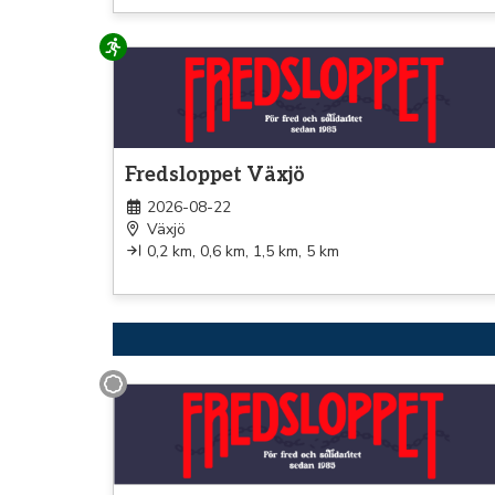
Löpning
Fredsloppet Växjö
2026-08-22
Växjö
0,2 km, 0,6 km, 1,5 km, 5 km
Promenad