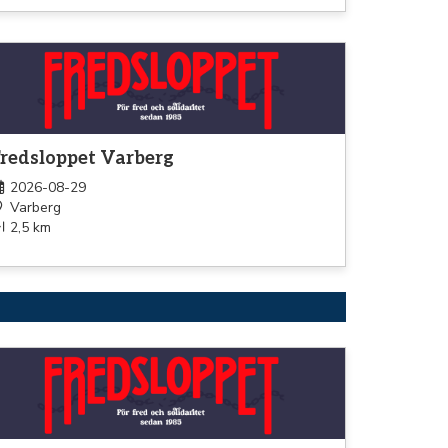
omenad
redsloppet Varberg
2026-08-29
Varberg
2,5 km
omenad