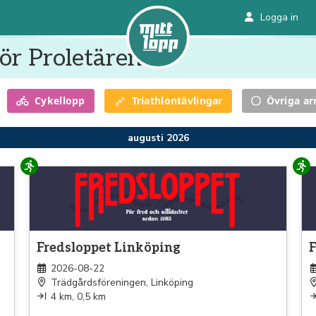
Logga in
ör Proletären FF
Cykel
lopp
Triathlon
tävlingar
Övriga a
augusti 2026
Löpning
Lö
Fredsloppet Linköping
2026-08-22
Trädgårdsföreningen, Linköping
4 km, 0,5 km