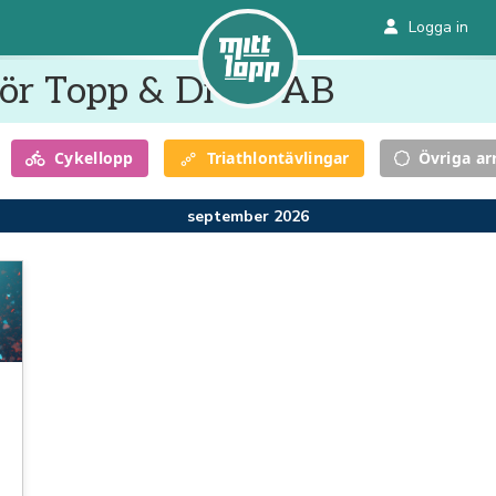
Logga in
för Topp & Dröm AB
Cykel
lopp
Triathlon
tävlingar
Övriga a
september 2026