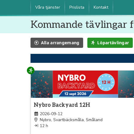
Våra tjänster
Prislista
Kontakt
Kommande tävlingar 
Alla
arrangemang
Löpartävlingar
Löpning
Nybro Backyard 12H
2026-09-12
Nybro, Svartbäcksmåla, Småland
12 h