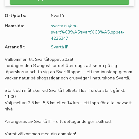
Ort/plats:
Svartå
Hemsida:
svarta.nu/om-
svart%C3%A5/svart%C3%A5loppet-
4225347
Arrangör:
Svartå IF
Välkommen till Svartåloppet 2026!
Lördagen den 8 augusti är det åter dags att snöra på sig
löparskorna och ta sig an Svartåloppet – ett motionslopp genom
vacker natur på skogsstigar och grusvägar i natursköna Svartå.
Start och mål sker vid Svartå Folkets Hus. Första start går kl.
11:00.
Välj mellan 2,5 km, 5,5 km eller 14 km – ett lopp för alla, oavsett
nivå.
Arrangeras av Svartå IF – ditt deltagande gör skillnad.
Varmt välkommen med din anmälan!