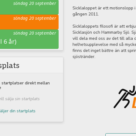
söndag 20 september
Sicklaloppet är ett motionslopp 
gången 2011.
söndag 20 september
Sicklaloppets filosofi är att erbj
Sicklasjön och Hammarby Sjö. Sjä
söndag 20 september
vill dela med oss av det till alla
l 6 år)
helhetsupplevelse med så mycket
finns det inget bättre än att sp
sjöstränder.
plats
a startplatser direkt mellan
e
ll sälja sin startplats
äljer din startplats