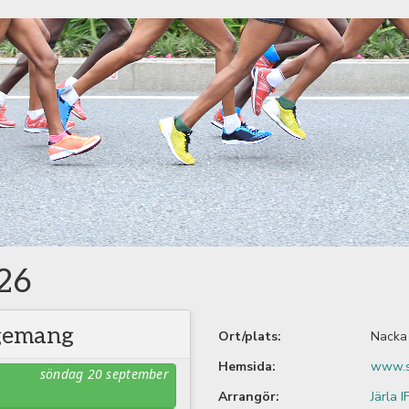
026
ngemang
Ort/plats:
Nacka
Hemsida:
www.si
söndag 20 september
Arrangör:
Järla I