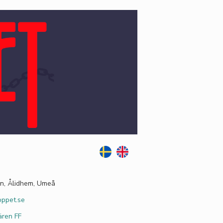
n, Ålidhem, Umeå
oppet.se
ären FF