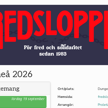
meå 2026
ngemang
Ort/plats:
Dunge
Hemsida:
fredsl
lördag 19 september
Arrangör:
Prolet