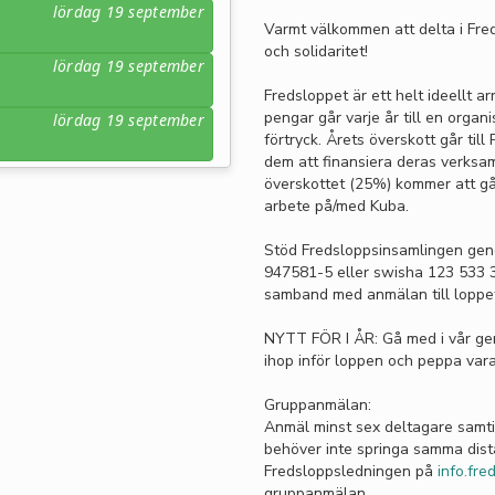
lördag 19 september
Varmt välkommen att delta i Fred
och solidaritet!
lördag 19 september
Fredsloppet är ett helt ideellt 
pengar går varje år till en orga
lördag 19 september
förtryck. Årets överskott går til
dem att finansiera deras verksam
överskottet (25%) kommer att gå
arbete på/med Kuba.
Stöd Fredsloppsinsamlingen genom
947581-5 eller swisha 123 533 33
samband med anmälan till loppe
NYTT FÖR I ÅR: Gå med i vår ge
ihop inför loppen och peppa var
Gruppanmälan:
Anmäl minst sex deltagare samtid
behöver inte springa samma dista
Fredsloppsledningen på
info.fr
gruppanmälan.