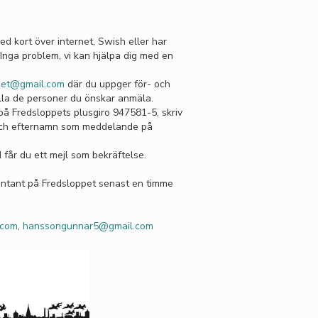
ed kort över internet, Swish eller har
Inga problem, vi kan hjälpa dig med en
ppet@gmail.com
där du uppger för- och
alla de personer du önskar anmäla.
på Fredsloppets plusgiro 947581-5, skriv
- och efternamn som meddelande på
 får du ett mejl som bekräftelse.
ontant på Fredsloppet senast en timme
.com
,
hanssongunnar5@gmail.com