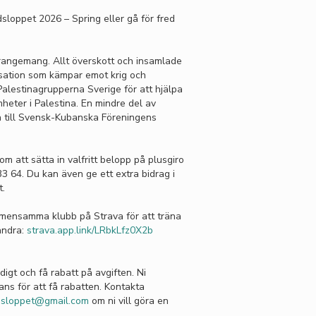
sloppet 2026 – Spring eller gå för fred
arrangemang. Allt överskott och insamlade
nisation som kämpar emot krig och
l Palestinagrupperna Sverige för att hjälpa
heter i Palestina. En mindre del av
 till Svensk-Kubanska Föreningens
 att sätta in valfritt belopp på plusgiro
 64. Du kan även ge ett extra bidrag i
t.
mensamma klubb på Strava för att träna
andra:
strava.app.link/LRbkLfz0X2b
igt och få rabatt på avgiften. Ni
ns för att få rabatten. Kontakta
edsloppet@gmail.com
om ni vill göra en