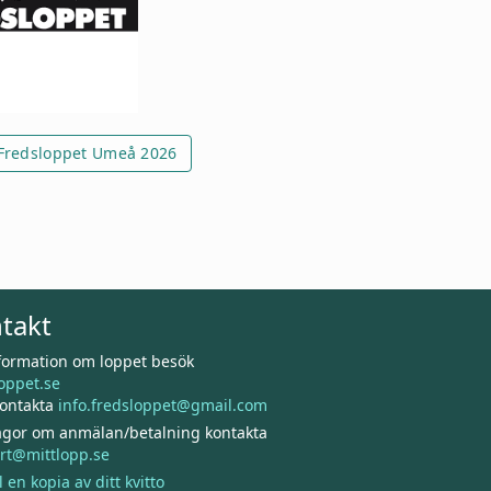
 Fredsloppet Umeå 2026
takt
nformation om loppet besök
oppet.se
kontakta
info.fredsloppet@gmail.com
rågor om anmälan/betalning kontakta
rt@mittlopp.se
l en kopia av ditt kvitto