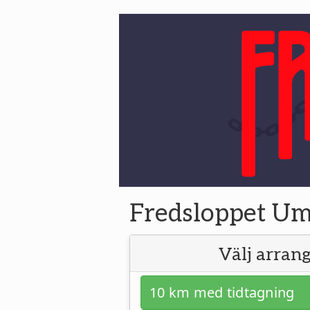
Fredsloppet U
Välj arra
10 km med tidtagning