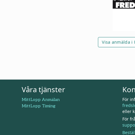
Visa anmälda i
Våra tjänster
Kon
För i
MittLopp Anmälan
fredsl
MittLopp Timing
eller 
För f
suppo
Bestäl