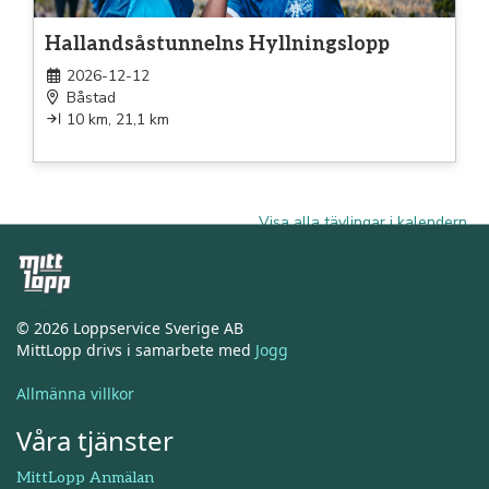
Hallandsåstunnelns Hyllningslopp
2026-12-12
Båstad
10 km, 21,1 km
Visa alla tävlingar i kalendern
© 2026 Loppservice Sverige AB
MittLopp drivs i samarbete med
Jogg
Allmänna villkor
Våra tjänster
MittLopp Anmälan