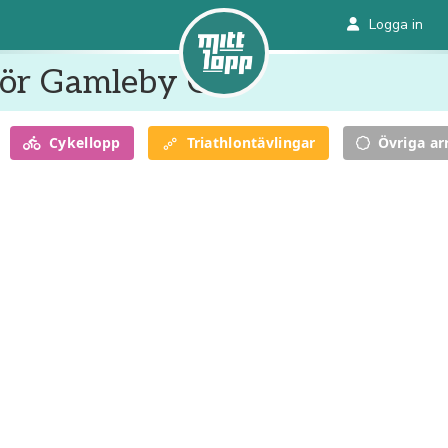
Logga in
för Gamleby OK
Cykel
lopp
Triathlon
tävlingar
Övriga a