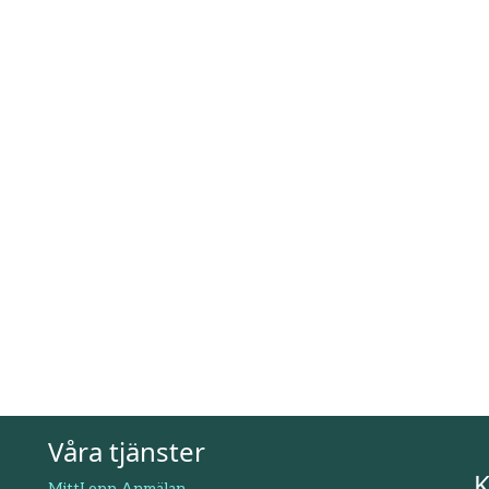
Våra tjänster
K
MittLopp Anmälan