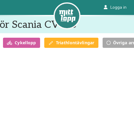
Logga in
ör Scania CV AB
Cykel
lopp
Triathlon
tävlingar
Övriga a