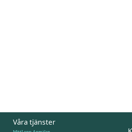
Våra tjänster
K
MittLopp Anmälan